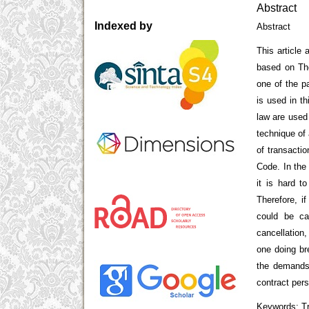
Abstract
Indexed by
Abstract
This article
based on The
one of the pa
is used in t
law are used 
technique of 
of transactio
Code. In the
it is hard t
Therefore, if
could be ca
cancellation,
one doing bre
the demands 
contract pers
Keywords: Tr