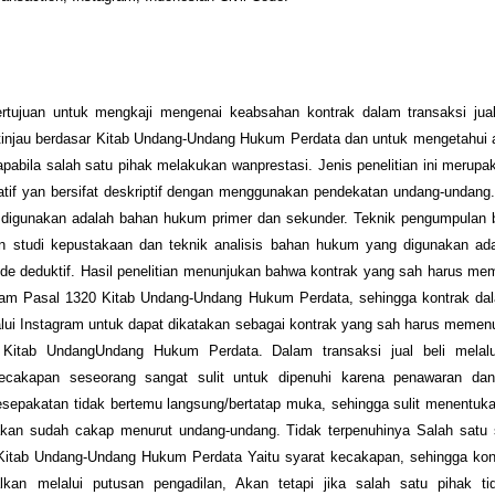
bertujuan untuk mengkaji mengenai keabsahan kontrak dalam transaksi jual
itinjau berdasar Kitab Undang-Undang Hukum Perdata dan untuk mengetahui 
apabila salah satu pihak melakukan wanprestasi. Jenis penelitian ini merupak
tif yan bersifat deskriptif dengan menggunakan pendekatan undang-undang.
digunakan adalah bahan hukum primer dan sekunder. Teknik pengumpulan
 studi kepustakaan dan teknik analisis bahan hukum yang digunakan adala
de deduktif. Hasil penelitian menunjukan bahwa kontrak yang sah harus me
alam Pasal 1320 Kitab Undang-Undang Hukum Perdata, sehingga kontrak dal
lalui Instagram untuk dapat dikatakan sebagai kontrak yang sah harus memen
Kitab UndangUndang Hukum Perdata. Dalam transaksi jual beli melalu
cakapan seseorang sangat sulit untuk dipenuhi karena penawaran da
esepakatan tidak bertemu langsung/bertatap muka, sehingga sulit menentuk
takan sudah cakap menurut undang-undang. Tidak terpenuhinya Salah satu 
Kitab Undang-Undang Hukum Perdata Yaitu syarat kecakapan, sehingga kont
alkan melalui putusan pengadilan, Akan tetapi jika salah satu pihak t