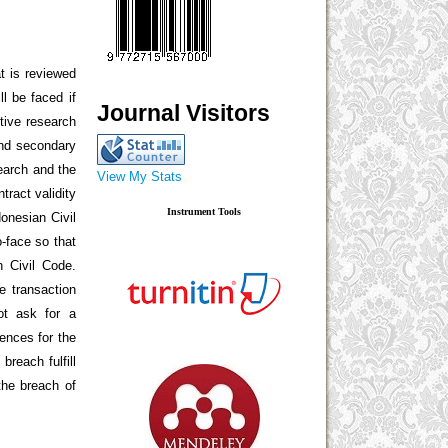
t is reviewed
l be faced if
Journal Visitors
ptive research
and secondary
search and the
View My Stats
tract validity
Instrument Tools
donesian Civil
-face so that
n Civil Code.
he transaction
ot ask for a
uences for the
breach fulfill
the breach of