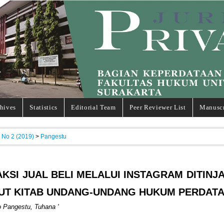
hives
Statistics
Editorial Team
Peer Reviewer List
Manuscr
, No 2 (2019)
>
Pangestu
KSI JUAL BELI MELALUI INSTAGRAM DITINJ
UT KITAB UNDANG-UNDANG HUKUM PERDAT
o Pangestu, Tuhana '