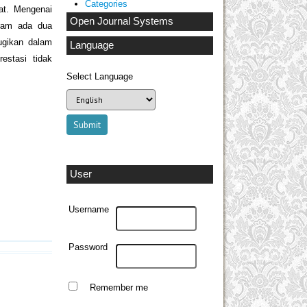
Categories
at. Mengenai
Open Journal Systems
gram ada dua
ugikan dalam
Language
estasi tidak
Select Language
User
Username
Password
Remember me