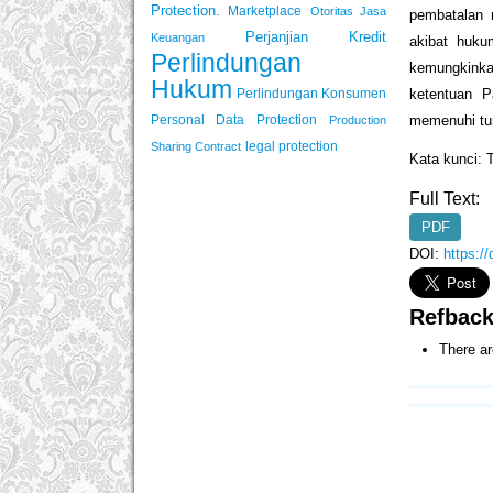
Protection.
Marketplace
Otoritas Jasa
pembatalan 
Perjanjian Kredit
Keuangan
akibat huku
Perlindungan
kemungkinka
Hukum
ketentuan P
Perlindungan Konsumen
memenuhi tu
Personal Data Protection
Production
legal protection
Sharing Contract
Kata kunci: 
Full Text:
PDF
DOI:
https:/
Refbac
There ar