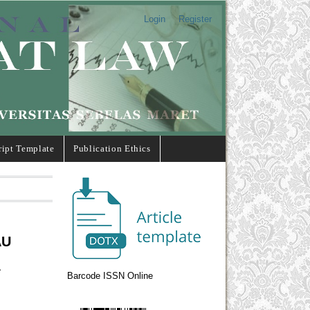
Login
Register
ipt Template
Publication Ethics
AU
A
Barcode ISSN Online