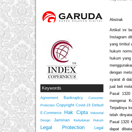
Abstrak
Artikel ini 
Instagram d
yang timbul 
hukum norma
hukum yang 
menggunakan
dengan meto
syarat di d
jual beli me
Keywords
Pasal 1320 
Bankruptcy
Agreement
Consumer
mengenai Ke
Copyright
Covid-19
Default
Protection
Terjadinya k
Hak Cipta
E-Commerce
Industrial
telah dinya
Jaminan
Design
Kedudukan Hukum
Pasal 1320 
Legal Protection
Legal
dapat dibat