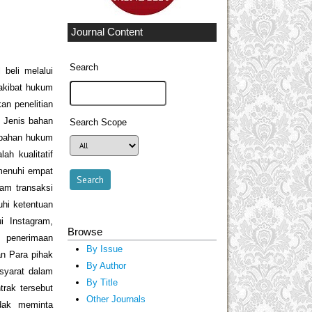
Journal Content
Search
 beli melalui
akibat hukum
an penelitian
 Jenis bahan
Search Scope
 bahan hukum
h kualitatif
menuhi empat
am transaksi
uhi ketentuan
i Instagram,
Browse
n penerimaan
By Issue
an Para pihak
By Author
syarat dalam
By Title
rak tersebut
Other Journals
idak meminta