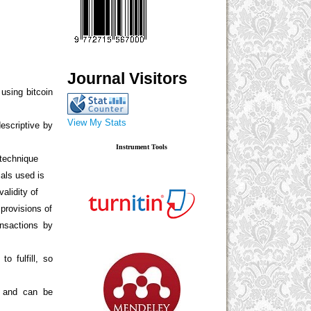
Journal Visitors
using bitcoin
View My Stats
descriptive by
Instrument Tools
 technique
ials used is
alidity of
 provisions of
nsactions by
o fulfill, so
d and can be