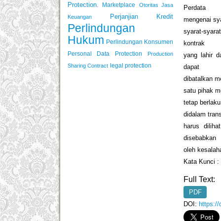
Protection.
Marketplace
Otoritas Jasa
Perdata
Perjanjian Kredit
Keuangan
mengenai sya
Perlindungan
syarat-syar
Hukum
Perlindungan Konsumen
kontrak
Personal Data Protection
Production
yang lahir 
legal protection
Sharing Contract
dapat
dibatalkan m
satu pihak m
tetap berlak
didalam tran
harus dilih
disebabkan
oleh kesalaha
Kata Kunci :
Full Text:
PDF
DOI:
https:/