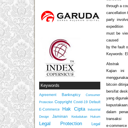
through a cou
cancellation 
party involv
expedition
must be view
caused
by the fault 
Keywords: El
Abstrak
Kajian ini
menggunaka
bitcoin ditin
Keywords
bersifat des
Bankruptcy
Agreement
Consumer
yang diguna
Copyright
Covid-19
Default
Protection
kepustakaan.
Hak Cipta
E-Commerce
Industrial
dalam penar
Jaminan
Design
Kedudukan Hukum
transaksi
Legal Protection
Legal
e-commerce