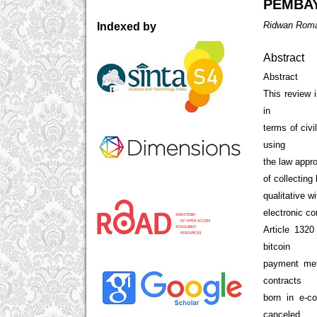
PEMBA
Ridwan Roma
Indexed by
Abstract
Abstract
This review 
in
terms of civi
using
the law appr
of collecting
qualitative w
electronic co
Article 132
bitcoin
payment meth
contracts
born in e-c
canceled