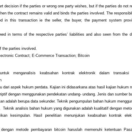
rt decision if the parties or wrong one party wishes, but if the parties do not 
then the contract remains valid and binds the parties involved. The responsibil
ed in this transaction ie the seller, the buyer, the payment system prov
ed in terms of the respective parties’ liabilities and also seen from the 
of the parties involved.
ectronic Contract; E-Commerce Transaction; Bitcoin
 untuk menganalisis keabsahan kontrak elektronik dalam transaksi
n
jau dari aspek hukum perdata. Kajian ini didasarkana atas hasil kajian hukum 
kriptif dengan menggunakan pendekatan undang- undang. Jenis dan sumber 
kan adalah berupa data sekunder. Teknik pengumpulan bahan hukum menggun
 Teknik analisis bahan hukum yang digunakan adalah kualitatif dengan meto
ikan kesimpulan. Hasil penelitian menunjukan keabsahan kontrak elek
 dengan metode pembayaran bitcoin haruslah memenuhi ketentuan Pas