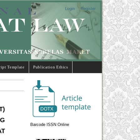
Login
Register
ipt Template
Publication Ethics
T)
G
Barcode ISSN Online
T