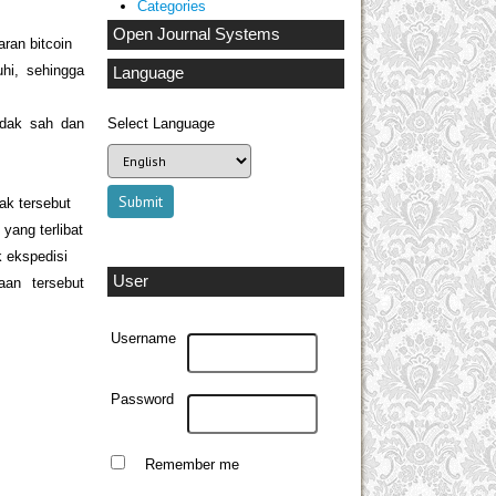
Categories
Open Journal Systems
ran bitcoin
hi, sehingga
Language
idak sah dan
Select Language
ak tersebut
yang terlibat
k ekspedisi
User
aan tersebut
Username
Password
Remember me