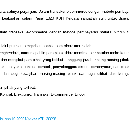
rat sahnya perjanjian. Dalam transaksi e-commerce dengan metode pembaya
at keabsahan dalam Pasal 1320 KUH Perdata sangatlah sulit untuk dipenu
dalam transaksi e-commerce dengan metode pembayaran melalui bitcoin t
elalui putusan pengadilan apabila para pihak atau salah
enghendaki, namun apabila para pihak tidak meminta pembatalan maka kontr
u dan mengikat para pihak yang terlibat. Tanggung jawab masing-masing pihak 
saksi ini yakni penjual, pembeli, penyelenggara sistem pembayaran, dan piha
at dari segi kewajiban masing-masing pihak dan juga dilihat dari kerugi
n pihak yang terlibat.
 Kontrak Elektronik, Transaksi E-Commerce, Bitcoin
/doi.org/10.20961/privat.v7i1.30098