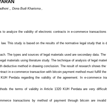
YARAN
dhoni ,, Dona Budi Kharisma ,
is to analyze the validity of electronic contracts in e-commerce transactions 
l law. This study is based on the results of the normative legal study that is 
oach. The types and sources of legal materials used are secondary data. The
 legal materials using literature study. The technique of analysis of legal mater
ith deductive method in drawing conclusion. The result of research shows the v
ntract in e-commerce transaction with bitcoin payment method must fulfill the
0 KUH Perdata regarding the validity of the agreement. In e-commerce tra
ods the terms of validity in Article 1320 KUH Perdata are very difficult t
ommerce transactions by method of payment through bitcoin are invali