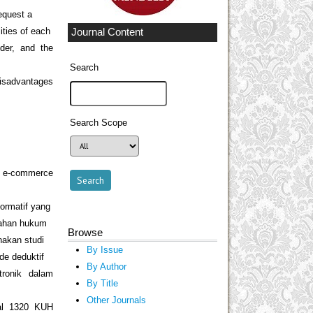
request a
ities of each
Journal Content
ider, and the
Search
disadvantages
Search Scope
 e-commerce
normatif yang
bahan hukum
Browse
akan studi
By Issue
de deduktif
By Author
tronik dalam
By Title
Other Journals
al 1320 KUH