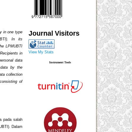
Journal Visitors
ly in one type
TI). In its
 the LPMUBTI
View My Stats
 Recipients in
ersonal data
Instrument Tools
 data by the
ta collection
consisting of
a pada salah
MUBTI). Dalam