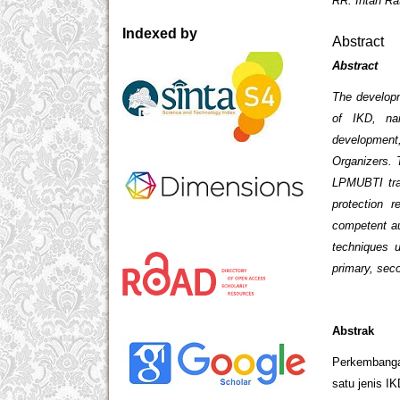
RR. Intan Rat
Indexed by
Abstract
Ab
The developme
of IKD, na
development
Organizers. T
LPMUBTI tra
protection 
competent au
techniques u
primary, seco
Abstrak
Perkembanga
satu jenis I