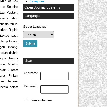
 Rule of Law
Categories
itas Sebelas
Open Journal Systems
tasi Pustaka
Language
onesia Tahun
onesia-tahun-
Select Language
orkan Rupiah
 diakses pada
ndang-Undang
gan Undang-
telah diubah
ngan Nomor
User
ran Menteri
dalam Sistem
Username
yanan Pinjam
ang Inovasi
Password
onesia dalam
Remember me