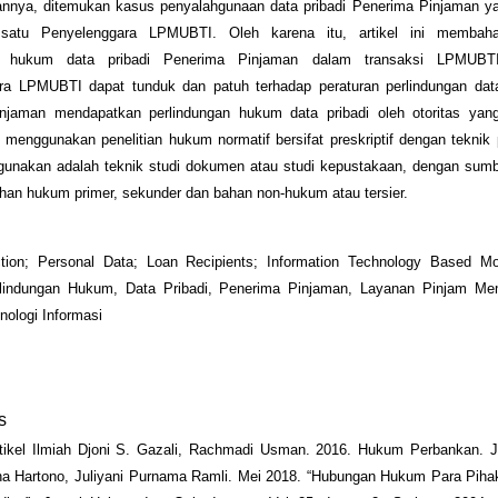
nnya, ditemukan kasus penyalahgunaan data pribadi Penerima Pinjaman ya
 satu Penyelenggara LPMUBTI. Oleh karena itu, artikel ini membah
an hukum data pribadi Penerima Pinjaman dalam transaksi LPMUBTI
ra LPMUBTI dapat tunduk dan patuh terhadap peraturan perlindungan data
njaman mendapatkan perlindungan hukum data pribadi oleh otoritas yan
ni menggunakan penelitian hukum normatif bersifat preskriptif dengan tekni
igunakan adalah teknik studi dokumen atau studi kepustakaan, dengan sumb
 bahan hukum primer, sekunder dan bahan non-hukum atau tersier.
ction; Personal Data; Loan Recipients; Information Technology Based M
rlindungan Hukum, Data Pribadi, Penerima Pinjaman, Layanan Pinjam M
nologi Informasi
s
tikel Ilmiah Djoni S. Gazali, Rachmadi Usman. 2016. Hukum Perbankan. Ja
tna Hartono, Juliyani Purnama Ramli. Mei 2018. “Hubungan Hukum Para Piha