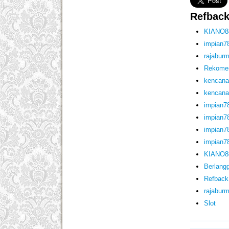
Refbac
KIANO8
impian7
rajabur
Rekome
kencana
kencana
impian7
impian7
impian7
impian7
KIANO8
Berlang
Refback
rajabur
Slot