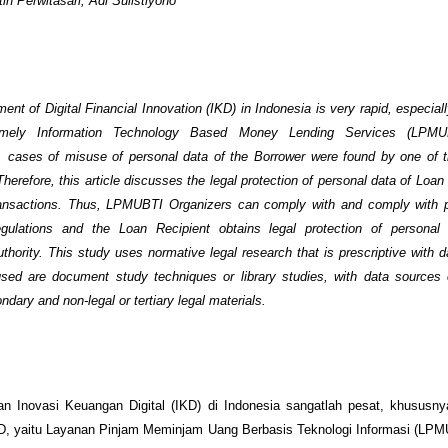
ih Perwitasari, Adi Sulistiyono
stract
nt of Digital Financial Innovation (IKD) in Indonesia is very rapid, especial
mely Information Technology Based Money Lending Services (LPMUB
, cases of misuse of personal data of the Borrower were found by one of
herefore, this article discusses the legal protection of personal data of Loan
nsactions. Thus, LPMUBTI Organizers can comply with and comply with p
regulations and the Loan Recipient obtains legal protection of personal
thority. This study uses normative legal research that is prescriptive with da
sed are document study techniques or library studies, with data sources 
ndary and non-legal or tertiary legal materials.
n Inovasi Keuangan Digital (IKD)
di Indonesia sangatlah pesat, khususny
KD, yaitu Layanan Pinjam Meminjam Uang Berbasis Teknologi Informasi (LP