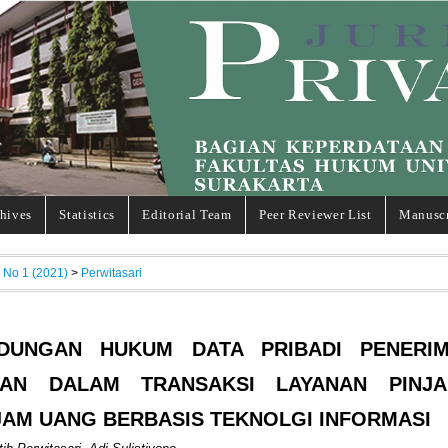
hives
Statistics
Editorial Team
Peer Reviewer List
Manuscr
, No 1 (2021)
>
Perwitasari
NDUNGAN HUKUM DATA PRIBADI PENERI
MAN DALAM TRANSAKSI LAYANAN PINJ
AM UANG BERBASIS TEKNOLGI INFORMASI