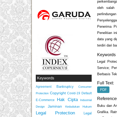
perkembanga
oleh salah
perlindung
Penyelengga
Penerima Pi
Penelitian i
data yang d
terdiri dari
Keywords
Legal Prote
Service; Pe
Berbasis Tek
Keywords
Full Text:
Bankruptcy
Agreement
Consumer
PDF
Copyright
Covid-19
Default
Protection
Reference
Hak Cipta
E-Commerce
Industrial
Buku dan Ar
Jaminan
Design
Kedudukan Hukum
Grafika. Ra
Legal Protection
Legal