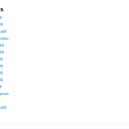
ks
8
89
ma88
ndasi
69
69
89
89
89
89
8
ganan
ma88