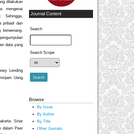
ng dilakukan
as mengenai
Journal Content
. Sehingga,
 pribadi dan
Search
g berwenang.
k pengumpulan
er data yang
Search Scope
oney Lending
eminjam Uang
Browse
By Issue
By Author
karta: Sinar
By Title
k dalam Peer
Other Journals