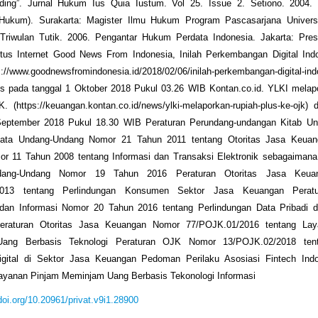
ding”. Jurnal Hukum Ius Quia Iustum. Vol 25. Issue 2. Setiono. 2004.
Hukum). Surakarta: Magister Ilmu Hukum Program Pascasarjana Univers
k Triwulan Tutik. 2006. Pengantar Hukum Perdata Indonesia. Jakarta: Pres
Situs Internet Good News From Indonesia, Inilah Perkembangan Digital Ind
://www.goodnewsfromindonesia.id/2018/02/06/inilah-perkembangan-digital-ind
es pada tanggal 1 Oktober 2018 Pukul 03.26 WIB Kontan.co.id. YLKI melap
 (https://keuangan.kontan.co.id/news/ylki-melaporkan-rupiah-plus-ke-ojk)
September 2018 Pukul 18.30 WIB Peraturan Perundang-undangan Kitab U
ata Undang-Undang Nomor 21 Tahun 2011 tentang Otoritas Jasa Keuan
r 11 Tahun 2008 tentang Informasi dan Transaksi Elektronik sebagaimana 
dang-Undang Nomor 19 Tahun 2016 Peraturan Otoritas Jasa Keua
2013 tentang Perlindungan Konsumen Sektor Jasa Keuangan Peratu
dan Informasi Nomor 20 Tahun 2016 tentang Perlindungan Data Pribadi 
Peraturan Otoritas Jasa Keuangan Nomor 77/POJK.01/2016 tentang La
ang Berbasis Teknologi Peraturan OJK Nomor 13/POJK.02/2018 tent
gital di Sektor Jasa Keuangan Pedoman Perilaku Asosiasi Fintech Ind
ayanan Pinjam Meminjam Uang Berbasis Tekonologi Informasi
/doi.org/10.20961/privat.v9i1.28900