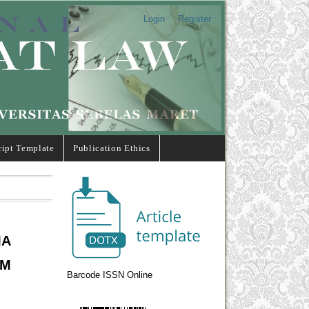
Login
Register
ipt Template
Publication Ethics
MA
AM
Barcode ISSN Online