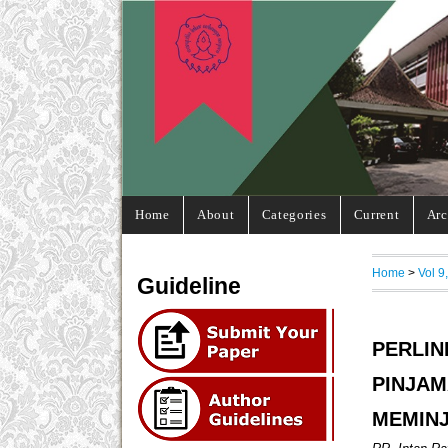
Home
About
Categories
Current
Arc
Home
>
Vol 9
Guideline
PERLI
PINJA
MEMINJ