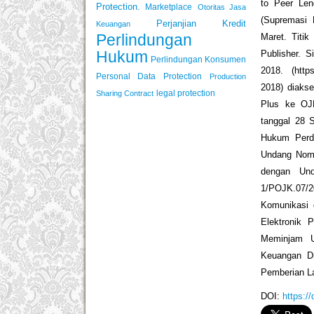
to Peer Len
Protection.
Marketplace
Otoritas Jasa
(Supremasi 
Perjanjian Kredit
Keuangan
Maret. Titi
Perlindungan
Publisher. 
Hukum
Perlindungan Konsumen
2018. (https
Personal Data Protection
Production
2018) diaks
legal protection
Sharing Contract
Plus ke OJK.
tanggal 28 
Hukum Perd
Undang Nomo
dengan Un
1/POJK.07/
Komunikasi 
Elektronik 
Meminjam U
Keuangan Di
Pemberian L
DOI:
https:/