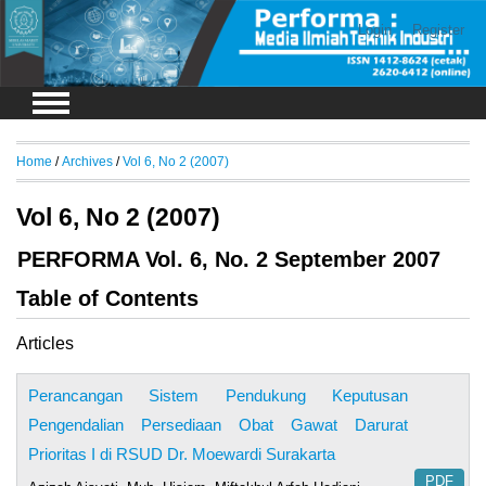
Login
Register
Home
/
Archives
/
Vol 6, No 2 (2007)
Vol 6, No 2 (2007)
PERFORMA Vol. 6, No. 2 September 2007
Table of Contents
Articles
Perancangan Sistem Pendukung Keputusan
Pengendalian Persediaan Obat Gawat Darurat
Prioritas I di RSUD Dr. Moewardi Surakarta
PDF