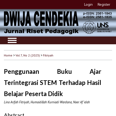
Login
Register
Home
>
Vol 7, No 2 (2023)
>
Fitriyah
Penggunaan Buku Ajar
Terintegrasi STEM Terhadap Hasil
Belajar Peserta Didik
Lina Arifah Fitriyah, Humaidillah Kurniadi Wardana, Noer Af'idah
Abstract