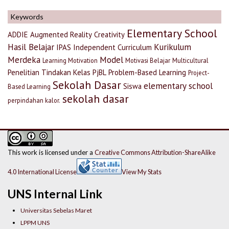
Keywords
Elementary School
ADDIE
Augmented Reality
Creativity
Hasil Belajar
Kurikulum
IPAS
Independent Curriculum
Merdeka
Model
Learning Motivation
Motivasi Belajar
Multicultural
Penelitian Tindakan Kelas
PjBL
Problem-Based Learning
Project-
Sekolah Dasar
elementary school
Siswa
Based Learning
sekolah dasar
perpindahan kalor.
This work is licensed under a
Creative Commons Attribution-ShareAlike
4.0 International License
View My Stats
UNS Internal Link
Universitas Sebelas Maret
LPPM UNS