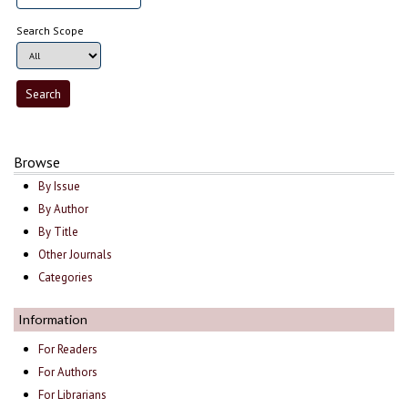
Search Scope
Browse
By Issue
By Author
By Title
Other Journals
Categories
Information
For Readers
For Authors
For Librarians