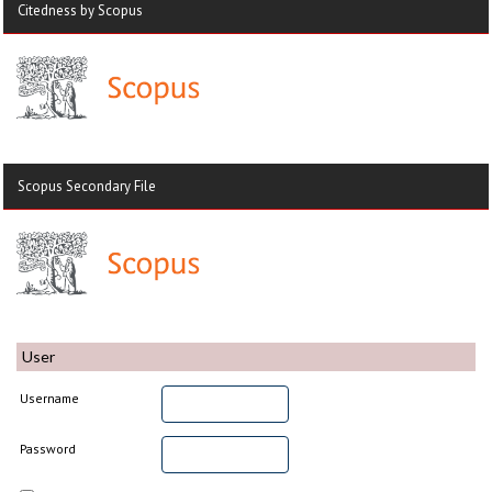
Citedness by Scopus
Scopus Secondary File
User
Username
Password