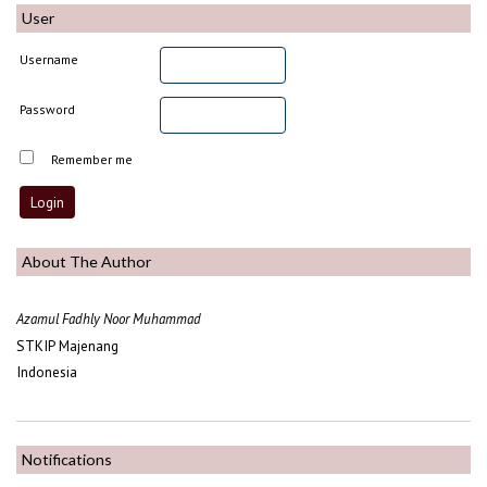
User
Username
Password
Remember me
About The Author
Azamul Fadhly Noor Muhammad
STKIP Majenang
Indonesia
Notifications