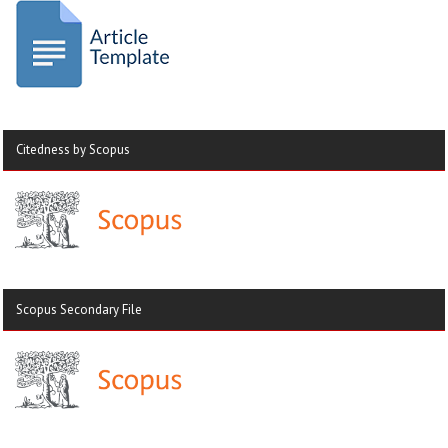
Citedness by Scopus
Scopus Secondary File