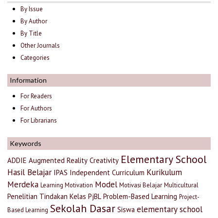
By Issue
By Author
By Title
Other Journals
Categories
Information
For Readers
For Authors
For Librarians
Keywords
Elementary School
ADDIE
Augmented Reality
Creativity
Hasil Belajar
Kurikulum
IPAS
Independent Curriculum
Merdeka
Model
Learning Motivation
Motivasi Belajar
Multicultural
Penelitian Tindakan Kelas
PjBL
Problem-Based Learning
Project-
Sekolah Dasar
elementary school
Siswa
Based Learning