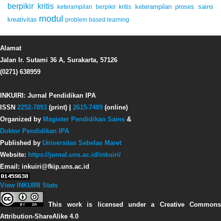
berpikir kritis
keterampilan proses sains
keterampilan berpikir kritis
modul
kreativitas
problem based learning
Alamat
Jalan Ir. Sutami 36 A, Surakarta, 57126
(0271) 638959
INKUIRI: Jurnal Pendidikan IPA
ISSN
2252-7893
(print) |
2615-7489
(online)
Organized by
Magister Pendidikan Sains
&
Doktor Pendidikan IPA
Published by
Universitas Sebelas Maret
Website:
https://jurnal.uns.ac.id/inkuiri/
Email: inkuiri@fkip.uns.ac.id
View INKUIRI Stats
This work is licensed under a Creative Commons
Attribution-ShareAlike 4.0