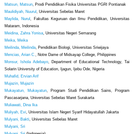
Matsun, Matsun
, Prodi Pendidikan Fisika Universitas PGRI Pontianak
Maulidiyah, Nuurul
, Universitas Sebelas Maret
Maylida, Nurul
, Fakultas Keguruan dan Ilmu Pendidikan, Universitas
Mataram, Indonesia
Meidina, Zahra Yonisa
, Universitas Negeri Semarang
Meika, Meika
Meilinda, Meilinda
, Pendidikan Biologi, Universitas Sriwijaya
Mencias, Arian C.
, Notre Dame of Midsayap College, Philippines
Monsur, Ishola Adebayo
, Department of Educational Technology, Tai
Solarin University of Education, Ijagun, Ijebu Ode, Nigeria
Muhafid, Ervian Arif
Mujazin, Mujazin
Mukayatun, Mukayatun
, Program Studi Pendidikan Sains, Program
Pascasarjana, Universitas Sebelas Maret Surakarta
Muliawati, Dina Ika
Muliyah, Evi
, Universitas Islam Negeri Syarif Hidayatullah Jakarta
Mulyani, Bakti
, Universitas Sebelas Maret
Mulyani, Sri
Mulyani, Sri
(Indonesia)