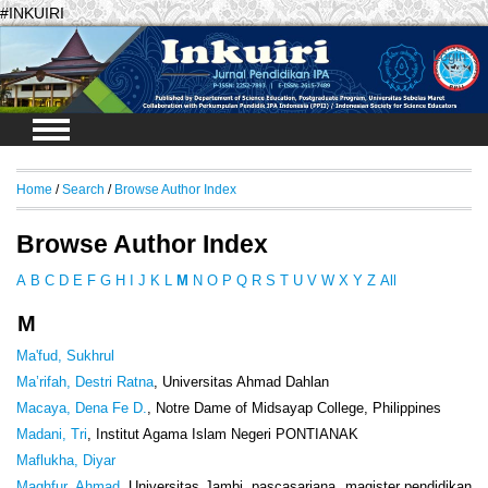
#INKUIRI
Login
Home
/
Search
/
Browse Author Index
Browse Author Index
A
B
C
D
E
F
G
H
I
J
K
L
M
N
O
P
Q
R
S
T
U
V
W
X
Y
Z
All
M
Ma'fud, Sukhrul
Ma’rifah, Destri Ratna
, Universitas Ahmad Dahlan
Macaya, Dena Fe D.
, Notre Dame of Midsayap College, Philippines
Madani, Tri
, Institut Agama Islam Negeri PONTIANAK
Maflukha, Diyar
Maghfur, Ahmad
, Universitas Jambi, pascasarjana, magister pendidikan