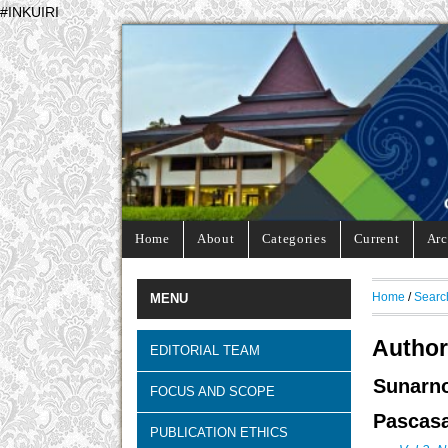
#INKUIRI
Home
About
Categories
Current
Arc
Home
/
Searc
MENU
Author
EDITORIAL TEAM
Sunarn
FOCUS AND SCOPE
Pascasa
PUBLICATION ETHICS