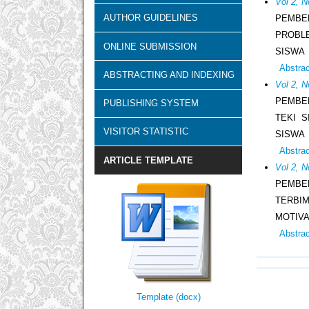
Vol 2, N
AUTHOR GUIDELINES
PEMBE
PROBLE
ONLINE SUBMISSION
SISWA
Abstra
ABSTRACTING AND INDEXING
Vol 2, N
PEMBE
PUBLISHING SYSTEM
TEKI 
VISITOR STATISTIC
SISWA
Abstra
ARTICLE TEMPLATE
Vol 2, N
PEMBE
TERBI
MOTIVA
Abstra
Template (docx)