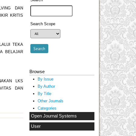
LVING DAN
KIR KRITIS
Search Scope
ALUI TEKA
A BELAJAR
Browse
By Issue
NAKAN LKS
By Author
VITAS DAN
By Title
Other Journals
Categories
Open Journal Systems
User