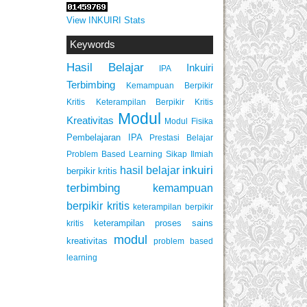
View INKUIRI Stats
Keywords
Hasil Belajar
Inkuiri
IPA
Terbimbing
Kemampuan Berpikir
Keterampilan Berpikir Kritis
Kritis
Modul
Kreativitas
Modul Fisika
Pembelajaran IPA
Prestasi Belajar
Problem Based Learning
Sikap Ilmiah
inkuiri
hasil belajar
berpikir kritis
terbimbing
kemampuan
berpikir kritis
keterampilan berpikir
keterampilan proses sains
kritis
modul
kreativitas
problem based
learning