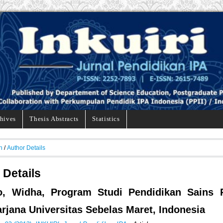
hives
Thesis Abstracts
Statistics
h
/
Author Details
 Details
o, Widha, Program Studi Pendidikan Sains 
rjana Universitas Sebelas Maret, Indonesia