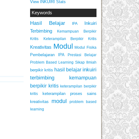
View INKUIRI Stats
Keywords
Hasil Belajar
Inkuiri
IPA
Terbimbing
Kemampuan Berpikir
Keterampilan Berpikir Kritis
Kritis
Modul
Kreativitas
Modul Fisika
Pembelajaran IPA
Prestasi Belajar
Problem Based Learning
Sikap Ilmiah
inkuiri
hasil belajar
berpikir kritis
terbimbing
kemampuan
berpikir kritis
keterampilan berpikir
keterampilan proses sains
kritis
modul
kreativitas
problem based
learning