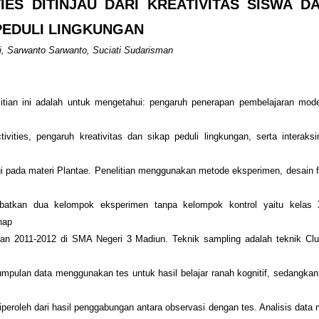
TIES DITINJAU DARI KREATIVITAS SISWA D
PEDULI LINGKUNGAN
i, Sarwanto Sarwanto, Suciati Sudarisman
litian ini adalah untuk mengetahui: pengaruh penerapan pembelajaran mode
ivities, pengaruh kreativitas dan sikap peduli lingkungan, serta interaks
ogi pada materi Plantae. Penelitian menggunakan metode eksperimen, desain fa
ibatkan dua kelompok eksperimen tanpa kelompok kontrol yaitu kelas
nap
aran 2011-2012 di SMA Negeri 3 Madiun. Teknik sampling adalah teknik Cl
mpulan data menggunakan tes untuk hasil belajar ranah kognitif, sedangkan 
iperoleh dari hasil penggabungan antara observasi dengan tes. Analisis dat