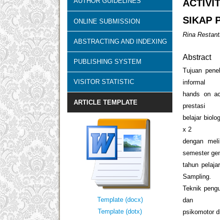
AUTHOR GUIDELINES
ACTIVI
SIKAP 
ONLINE SUBMISSION
Rina Restant
ABSTRACTING AND INDEXING
Abstract
PUBLISHING SYSTEM
Tujuan pene
VISITOR STATISTIC
informal
hands on act
ARTICLE TEMPLATE
prestasi
belajar biol
x 2
dengan mel
semester ge
tahun pelaj
Sampling.
Teknik pengu
Template (docx)
dan
Template (dotx)
psikomotor d