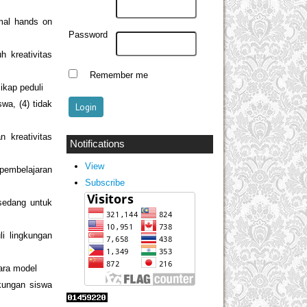
rmal hands on
Password
h kreativitas
Remember me
sikap peduli
swa, (4) tidak
n kreativitas
Notifications
View
 pembelajaran
Subscribe
 sedang untuk
li lingkungan
tara model
gkungan siswa