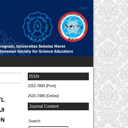
Login
ISSN
2252-7893 (Print)
2615-7489 (Online)
TL
Journal Content
UI
N
Search