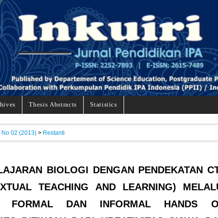
hives
Thesis Abstracts
Statistics
, No 02 (2013)
>
Restanti
LAJARAN BIOLOGI DENGAN PENDEKATAN C
EXTUAL TEACHING AND LEARNING) MELAL
L FORMAL DAN INFORMAL HANDS O