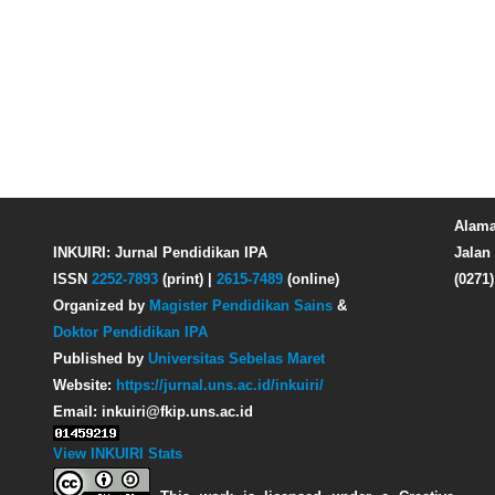
Alama
INKUIRI: Jurnal Pendidikan IPA
Jalan 
ISSN
2252-7893
(print) |
2615-7489
(online)
(0271
Organized by
Magister Pendidikan Sains
&
Doktor Pendidikan IPA
Published by
Universitas Sebelas Maret
Website:
https://jurnal.uns.ac.id/inkuiri/
Email: inkuiri@fkip.uns.ac.id
View INKUIRI Stats