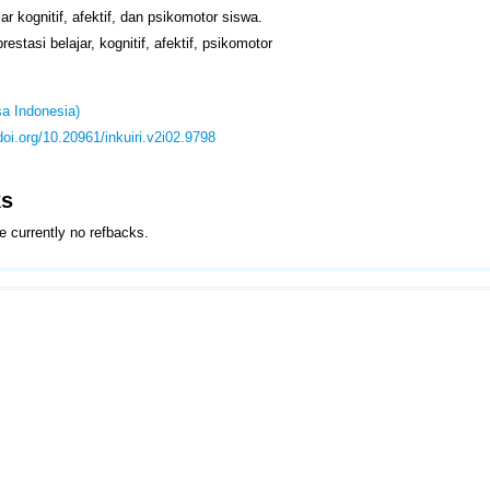
jar kognitif, afektif, dan psikomotor siswa.
restasi belajar, kognitif, afektif, psikomotor
a Indonesia)
/doi.org/10.20961/inkuiri.v2i02.9798
ks
e currently no refbacks.