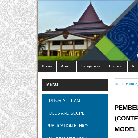
Home
About
Categories
Current
Arc
Home
>
Vol 2
MENU
EDITORIAL TEAM
PEMBE
FOCUS AND SCOPE
(CONT
PUBLICATION ETHICS
MODE