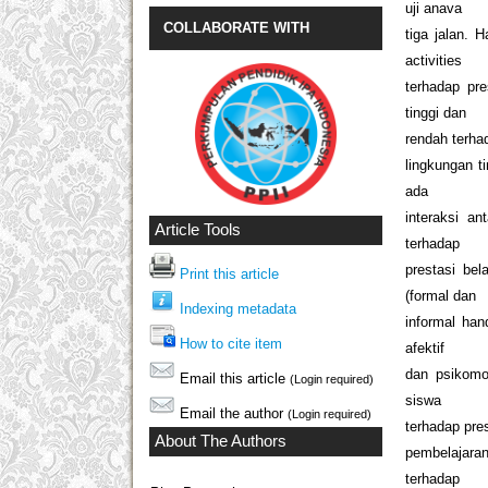
uji anava
COLLABORATE WITH
tiga jalan. 
activities
terhadap pre
tinggi dan
rendah terhad
lingkungan ti
ada
interaksi an
Article Tools
terhadap
prestasi bel
Print this article
(formal dan
Indexing metadata
informal han
How to cite item
afektif
dan psikomot
Email this article
(Login required)
siswa
Email the author
(Login required)
terhadap pres
About The Authors
pembelajaran
terhadap