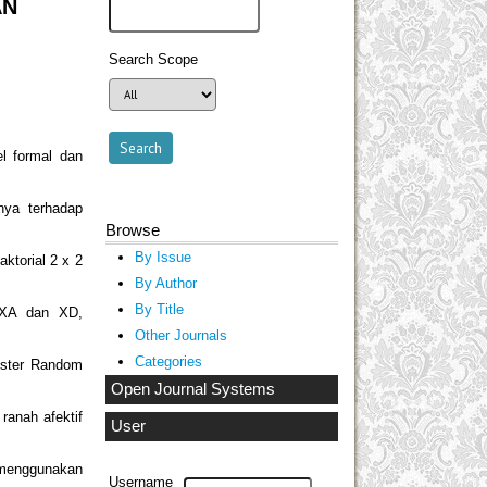
AN
Search Scope
l formal dan
inya terhadap
Browse
By Issue
ktorial 2 x 2
By Author
By Title
 XA dan XD,
Other Journals
Categories
uster Random
Open Journal Systems
ranah afektif
User
a menggunakan
Username