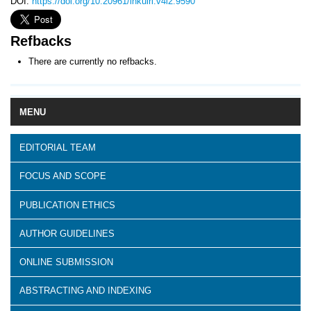
DOI:
https://doi.org/10.20961/inkuiri.v4i2.9590
Refbacks
There are currently no refbacks.
MENU
EDITORIAL TEAM
FOCUS AND SCOPE
PUBLICATION ETHICS
AUTHOR GUIDELINES
ONLINE SUBMISSION
ABSTRACTING AND INDEXING