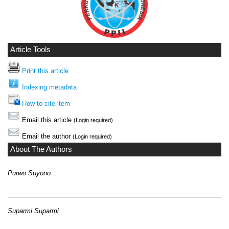
Article Tools
Print this article
Indexing metadata
How to cite item
Email this article
(Login required)
Email the author
(Login required)
About The Authors
Purwo Suyono
Suparmi Suparmi