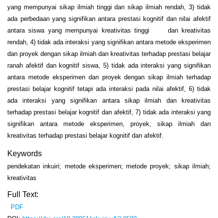
yang mempunyai sikap ilmiah tinggi dan sikap ilmiah rendah, 3) tidak
ada perbedaan yang signifikan antara prestasi kognitif dan nilai afektif
antara siswa yang mempunyai kreativitas tinggi dan kreativitas
rendah, 4) tidak ada interaksi yang signifikan antara metode eksperimen
dan proyek dengan sikap ilmiah dan kreativitas terhadap prestasi belajar
ranah afektif dan kognitif siswa, 5) tidak ada interaksi yang signifikan
antara metode eksperimen dan proyek dengan sikap ilmiah terhadap
prestasi belajar kognitif tetapi ada interaksi pada nilai afektif, 6) tidak
ada interaksi yang signifikan antara sikap ilmiah dan kreativitas
terhadap prestasi belajar kognitif dan afektif, 7) tidak ada interaksi yang
signifikan antara metode eksperimen, proyek, sikap ilmiah dan
kreativitas terhadap prestasi belajar kognitif dan afektif.
Keywords
pendekatan inkuiri; metode eksperimen; metode proyek; sikap ilmiah;
kreativitas
Full Text:
PDF