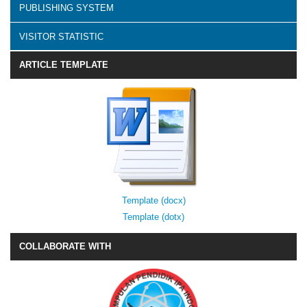
PUBLISHING SYSTEM
VISITOR STATISTIC
ARTICLE TEMPLATE
Template (docx)
Template (dotx)
COLLABORATE WITH