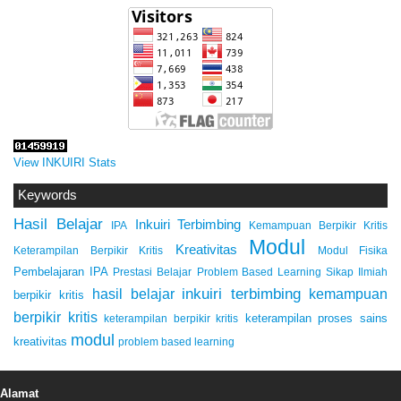
View INKUIRI Stats
Keywords
Hasil Belajar
Inkuiri Terbimbing
IPA
Kemampuan Berpikir Kritis
Modul
Kreativitas
Keterampilan Berpikir Kritis
Modul Fisika
Pembelajaran IPA
Prestasi Belajar
Problem Based Learning
Sikap Ilmiah
inkuiri terbimbing
kemampuan
hasil belajar
berpikir kritis
berpikir kritis
keterampilan proses sains
keterampilan berpikir kritis
modul
kreativitas
problem based learning
Alamat