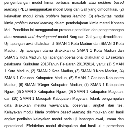
pengembangan modul kimia berbasis masalah atau
problem based
learning
(PBL) menggunakan model Borg dan Gall yang dimodifikasi, (2)
kelayakan modul kimia
problem based learning
, (3) efektivitas modul
kimia
problem based learning
dalam pembelajaran kimia materi Konsep
Mol. Penelitian ini menggunakan prosedur penelitian dan pengembangan
atau
research and development
model Borg dan Gall yang dimodifikasi.
Uji lapangan awal dilakukan di SMAN 1 Kota Madiun dan SMAN 3 Kota
Madiun. Uji lapangan utama dilakukan di SMAN 1 Kota Madiun dan
SMAN 2 Kota Madiun. Uji lapangan operasional dilakukan di 10 sekolah
pelaksana Kurikulum 2013Tahun Pelajaran 2013/2014, yaitu: (1) SMAN
1 Kota Madiun, (2) SMAN 2 Kota Madiun, (3) SMAN 3 Kota Madiun, (4)
SMAN 1 Caruban Kabupaten Madiun, (5) SMAN 2 Caruban Kabupaten
Madiun, (6) SMAN 1Geger Kabupaten Madiun, (7) SMAN 1 Kabupaten
Ngawi, (8) SMAN 2 Kabupaten Ngawi, (9) SMAN 1 Kabupaten Magetan,
dan (10) SMAN 1 Maospati Kabupaten Magetan. Teknik pengumpulan
data dilakukan melalui wawancara, observasi, angket dan tes.
Kelayakan modul kimia
problem based learning
disimpulkan dari hasil
angket penilaian kelayakan modul pada uji lapangan awal, utama dan
operasional. Efektivitas modul disimpulkan dari hasil uji t perbedaan