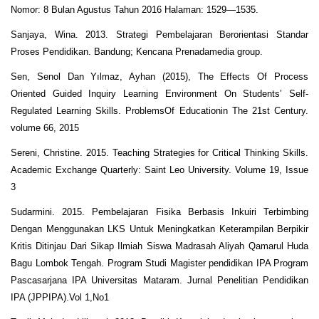
Nomor: 8 Bulan Agustus Tahun 2016 Halaman: 1529—1535.
Sanjaya, Wina. 2013. Strategi Pembelajaran Berorientasi Standar
Proses Pendidikan. Bandung; Kencana Prenadamedia group.
Sen, Senol Dan Yılmaz, Ayhan (2015), The Effects Of Process
Oriented Guided Inquiry Learning Environment On Students’ Self-
Regulated Learning Skills. ProblemsOf Educationin The 21st Century.
volume 66, 2015
Sereni, Christine. 2015. Teaching Strategies for Critical Thinking Skills.
Academic Exchange Quarterly: Saint Leo University. Volume 19, Issue
3
Sudarmini. 2015. Pembelajaran Fisika Berbasis Inkuiri Terbimbing
Dengan Menggunakan LKS Untuk Meningkatkan Keterampilan Berpikir
Kritis Ditinjau Dari Sikap Ilmiah Siswa Madrasah Aliyah Qamarul Huda
Bagu Lombok Tengah. Program Studi Magister pendidikan IPA Program
Pascasarjana IPA Universitas Mataram. Jurnal Penelitian Pendidikan
IPA (JPPIPA).Vol 1,No1