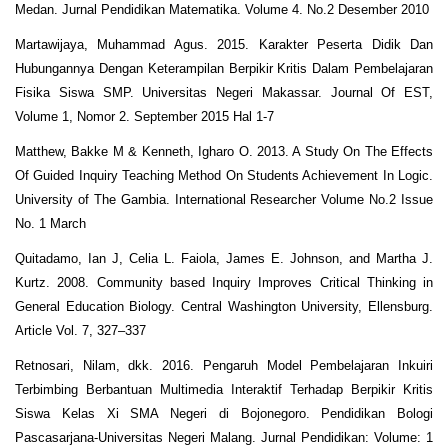
Medan. Jurnal Pendidikan Matematika. Volume 4. No.2 Desember 2010
Martawijaya, Muhammad Agus. 2015. Karakter Peserta Didik Dan
Hubungannya Dengan Keterampilan Berpikir Kritis Dalam Pembelajaran
Fisika Siswa SMP. Universitas Negeri Makassar. Journal Of EST,
Volume 1, Nomor 2. September 2015 Hal 1-7
Matthew, Bakke M & Kenneth, Igharo O. 2013. A Study On The Effects
Of Guided Inquiry Teaching Method On Students Achievement In Logic.
University of The Gambia. International Researcher Volume No.2 Issue
No. 1 March
Quitadamo, Ian J, Celia L. Faiola, James E. Johnson, and Martha J.
Kurtz. 2008. Community based Inquiry Improves Critical Thinking in
General Education Biology. Central Washington University, Ellensburg.
Article Vol. 7, 327–337
Retnosari, Nilam, dkk. 2016. Pengaruh Model Pembelajaran Inkuiri
Terbimbing Berbantuan Multimedia Interaktif Terhadap Berpikir Kritis
Siswa Kelas Xi SMA Negeri di Bojonegoro. Pendidikan Bologi
Pascasarjana-Universitas Negeri Malang. Jurnal Pendidikan: Volume: 1