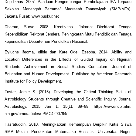
Depdiknas. 2007. Panduan Pengembangan Pembelajaran IPA Terpadu
Sekolah Menengah Pertama/ Madrasah Tsanawiyah (SMP/MTs).
Jakarta Pusat: www.puskur.net
Dharma, Surya. 2008. Kreativitas. Jakarta: Direktorat Tenaga
Kependidikan Rektorat Jenderal Peningkatan Mutu Pendidik dan Tenaga
kependidikan Departemen Pendidikan Nasional.
Eyiuche Ifeoma, olibie dan Kate Oge, Ezeoba. 2014. Ability and
Location Differences in the Effects of Guided Inquiry on Nigerian
Students’ Achievement in Social Studies Curriculum. Journal of
Education and Human Development. Published by American Research
Institute for Policy Development.
Foster, Jamie S. (2015). Developing the Critical Thinking Skills of
Astrobiology Students through Creative and Scientific Inquiry. Journal
Astrobiology. 2015 Jan 1; 15(1): 89–99. https://www.ncbi.nlm.
nih.gov/pmc/articles/ PMC4290794/
Hasratuddin. 2010. Meningkatkan Kemampuan Berpikir Kritis Siswa
SMP Melalui Pendekatan Matematika Realistik. Universitas Negeri