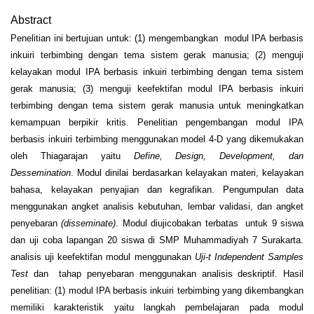
Abstract
Penelitian ini bertujuan untuk: (1) mengembangkan modul IPA berbasis
inkuiri terbimbing dengan tema sistem gerak manusia; (2) menguji
kelayakan modul IPA berbasis inkuiri terbimbing dengan tema sistem
gerak manusia; (3) menguji keefektifan modul IPA berbasis inkuiri
terbimbing dengan tema sistem gerak manusia untuk meningkatkan
kemampuan berpikir kritis. Penelitian pengembangan modul IPA
berbasis inkuiri terbimbing menggunakan model 4-D yang dikemukakan
oleh Thiagarajan yaitu
Define, Design, Development, dan
Dessemination
. Modul dinilai berdasarkan kelayakan materi, kelayakan
bahasa, kelayakan penyajian dan kegrafikan. Pengumpulan data
menggunakan angket analisis kebutuhan, lembar validasi, dan angket
penyebaran
(disseminate)
. Modul diujicobakan terbatas untuk 9 siswa
dan uji coba lapangan 20 siswa di SMP Muhammadiyah 7 Surakarta.
analisis uji keefektifan modul menggunakan
Uji
-
t
Independent Samples
Test
dan tahap penyebaran menggunakan analisis deskriptif. Hasil
penelitian: (1) modul IPA berbasis inkuiri terbimbing yang dikembangkan
memiliki karakteristik yaitu langkah pembelajaran pada modul