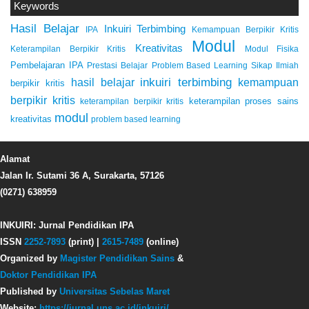
Keywords
Hasil Belajar
Inkuiri Terbimbing
IPA
Kemampuan Berpikir Kritis
Modul
Kreativitas
Keterampilan Berpikir Kritis
Modul Fisika
Pembelajaran IPA
Prestasi Belajar
Problem Based Learning
Sikap Ilmiah
inkuiri terbimbing
kemampuan
hasil belajar
berpikir kritis
berpikir kritis
keterampilan proses sains
keterampilan berpikir kritis
modul
kreativitas
problem based learning
Alamat
Jalan Ir. Sutami 36 A, Surakarta, 57126
(0271) 638959
INKUIRI: Jurnal Pendidikan IPA
ISSN
2252-7893
(print) |
2615-7489
(online)
Organized by
Magister Pendidikan Sains
&
Doktor Pendidikan IPA
Published by
Universitas Sebelas Maret
Website:
https://jurnal.uns.ac.id/inkuiri/