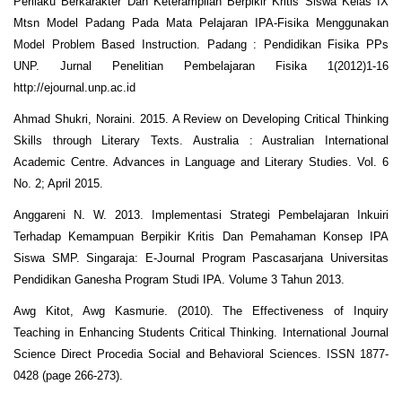
Perilaku Berkarakter Dan Keterampilan Berpikir Kritis Siswa Kelas IX
Mtsn Model Padang Pada Mata Pelajaran IPA-Fisika Menggunakan
Model Problem Based Instruction. Padang : Pendidikan Fisika PPs
UNP. Jurnal Penelitian Pembelajaran Fisika 1(2012)1-16
http://ejournal.unp.ac.id
Ahmad Shukri, Noraini. 2015. A Review on Developing Critical Thinking
Skills through Literary Texts. Australia : Australian International
Academic Centre. Advances in Language and Literary Studies. Vol. 6
No. 2; April 2015.
Anggareni N. W. 2013. Implementasi Strategi Pembelajaran Inkuiri
Terhadap Kemampuan Berpikir Kritis Dan Pemahaman Konsep IPA
Siswa SMP. Singaraja: E-Journal Program Pascasarjana Universitas
Pendidikan Ganesha Program Studi IPA. Volume 3 Tahun 2013.
Awg Kitot, Awg Kasmurie. (2010). The Effectiveness of Inquiry
Teaching in Enhancing Students Critical Thinking. International Journal
Science Direct Procedia Social and Behavioral Sciences. ISSN 1877-
0428 (page 266-273).