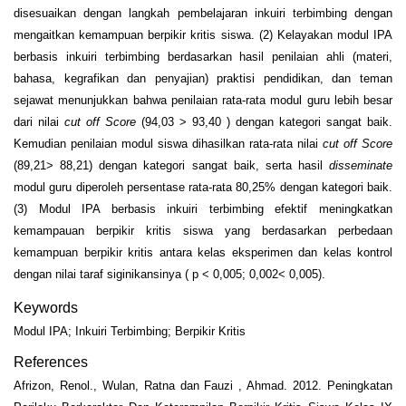
disesuaikan dengan langkah pembelajaran inkuiri terbimbing dengan
mengaitkan kemampuan berpikir kritis siswa. (2) Kelayakan modul IPA
berbasis inkuiri terbimbing berdasarkan hasil penilaian ahli (materi,
bahasa, kegrafikan dan penyajian) praktisi pendidikan, dan teman
sejawat menunjukkan bahwa penilaian rata-rata modul guru lebih besar
dari nilai
cut off Score
(94,03 > 93,40 ) dengan kategori sangat baik.
Kemudian penilaian modul siswa dihasilkan rata-rata nilai
cut off Score
(89,21> 88,21) dengan kategori sangat baik, serta hasil
disseminate
modul guru diperoleh persentase rata-rata 80,25% dengan kategori baik.
(3) Modul IPA berbasis inkuiri terbimbing efektif meningkatkan
kemampauan berpikir kritis siswa yang berdasarkan perbedaan
kemampuan berpikir kritis antara kelas eksperimen dan kelas kontrol
dengan nilai taraf siginikansinya ( p < 0,005; 0,002< 0,005).
Keywords
Modul IPA; Inkuiri Terbimbing; Berpikir Kritis
References
Afrizon, Renol., Wulan, Ratna dan Fauzi , Ahmad. 2012. Peningkatan