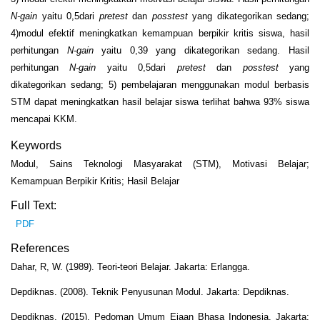
N-gain
yaitu 0,5dari
pretest
dan
posstest
yang dikategorikan sedang;
4)modul efektif meningkatkan kemampuan berpikir kritis siswa, hasil
perhitungan
N-gain
yaitu 0,39 yang dikategorikan sedang. Hasil
perhitungan
N-gain
yaitu 0,5dari
pretest
dan
posstest
yang
dikategorikan sedang; 5) pembelajaran menggunakan modul berbasis
STM dapat meningkatkan hasil belajar siswa terlihat bahwa 93% siswa
mencapai KKM.
Keywords
Modul, Sains Teknologi Masyarakat (STM), Motivasi Belajar;
Kemampuan Berpikir Kritis; Hasil Belajar
Full Text:
PDF
References
Dahar, R, W. (1989). Teori-teori Belajar. Jakarta: Erlangga.
Depdiknas. (2008). Teknik Penyusunan Modul. Jakarta: Depdiknas.
Depdiknas. (2015). Pedoman Umum Ejaan Bhasa Indonesia. Jakarta: