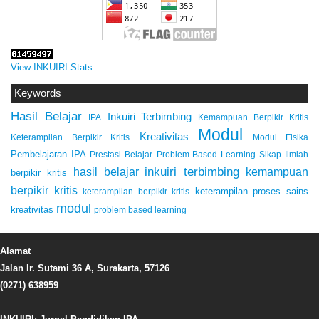
View INKUIRI Stats
Keywords
Hasil Belajar
Inkuiri Terbimbing
IPA
Kemampuan Berpikir Kritis
Modul
Kreativitas
Keterampilan Berpikir Kritis
Modul Fisika
Pembelajaran IPA
Prestasi Belajar
Problem Based Learning
Sikap Ilmiah
inkuiri terbimbing
kemampuan
hasil belajar
berpikir kritis
berpikir kritis
keterampilan proses sains
keterampilan berpikir kritis
modul
kreativitas
problem based learning
Alamat
Jalan Ir. Sutami 36 A, Surakarta, 57126
(0271) 638959