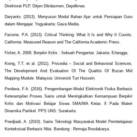
Direktorat PLP, Ditjen Dikdasmen, Depdiknas.
Daryanto. (2013). Menyusun Modul Bahan Ajar untuk Persiapan Guru
dalam Mengajar. Yogyakarta: Gava Media.
Facione, P.A. (2013). Critical Thinking: What It Is and Why It Counts.
California: Measured Reason and The California Academic Press.
Fisher, A. 2009. Berpikir Kritis : Sebuah Pengantar. Jakarta: Erlangga.
Kiong, T.T. et al. (2011). Procedia – Social and Behavioral Sciences,
The Development And Evaluation Of The Qualitis Of Buzan Mid
Mapping Module. Malaysia: Universiti Tun Hussein.
Perdana, F A. (2016). Pengembangan Modul Elektronik Fisika Berbasis
Keterampilan Proses Sains untuk Meningkatkan Kemampuan Berpikir
Kritis dan Motivasi Belajar Siswa SMA/MA Kelas X Pada Materi
Dinamika Partikel. PPS UNS: Surakarta.
Poedjiadi, A. (2010). Sains Teknologi Masyarakat Model Pembelajaran
Kontekstual Berbasis Nilai. Bandung : Remaja Rosdakarya.