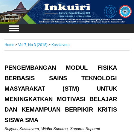
Login
Home
>
Vol 7, No 3 (2018)
>
Kassiavera
PENGEMBANGAN MODUL FISIKA
BERBASIS SAINS TEKNOLOGI
MASYARAKAT (STM) UNTUK
MENINGKATKAN MOTIVASI BELAJAR
DAN KEMAMPUAN BERPIKIR KRITIS
SISWA SMA
Sujiyani Kassiavera, Widha Sunarno, Suparmi Suparmi