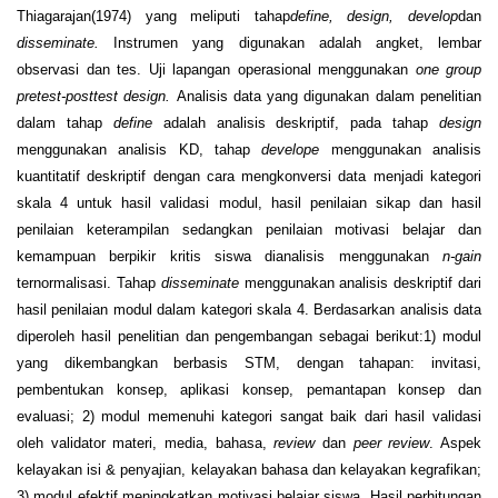
Thiagarajan(1974) yang meliputi tahap
define, design, develop
dan
disseminate.
Instrumen yang digunakan adalah angket, lembar
observasi dan tes. Uji lapangan operasional menggunakan
one group
pretest-posttest design.
Analisis data yang digunakan dalam penelitian
dalam tahap
define
adalah analisis deskriptif, pada tahap
design
menggunakan analisis KD, tahap
develope
menggunakan analisis
kuantitatif deskriptif dengan cara mengkonversi data menjadi kategori
skala 4 untuk hasil validasi modul, hasil penilaian sikap dan hasil
penilaian keterampilan sedangkan penilaian motivasi belajar dan
kemampuan berpikir kritis siswa dianalisis menggunakan
n-gain
ternormalisasi. Tahap
disseminate
menggunakan analisis deskriptif dari
hasil penilaian modul dalam kategori skala 4. Berdasarkan analisis data
diperoleh hasil penelitian dan pengembangan sebagai berikut:1) modul
yang dikembangkan berbasis STM, dengan tahapan: invitasi,
pembentukan konsep, aplikasi konsep, pemantapan konsep dan
evaluasi; 2) modul memenuhi kategori sangat baik dari hasil validasi
oleh validator materi, media, bahasa,
review
dan
peer review
. Aspek
kelayakan isi & penyajian, kelayakan bahasa dan kelayakan kegrafikan;
3) modul efektif meningkatkan motivasi belajar siswa. Hasil perhitungan