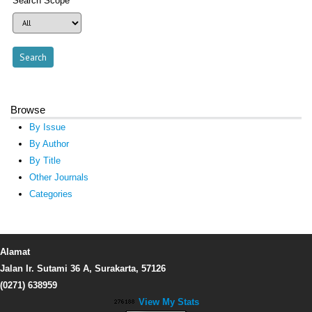
Search Scope
Browse
By Issue
By Author
By Title
Other Journals
Categories
Alamat
Jalan Ir. Sutami 36 A, Surakarta, 57126
(0271) 638959
View My Stats