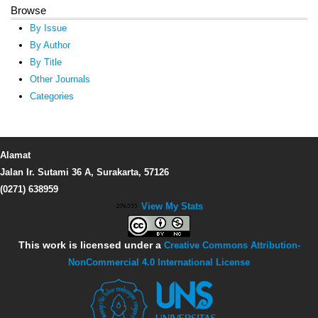
Browse
By Issue
By Author
By Title
Other Journals
Categories
Alamat
Jalan Ir. Sutami 36 A, Surakarta, 57126
(0271) 638959
View My Stats
This work is licensed under a
Creative Commons Attribution-
NonCommercial 4.0 International License