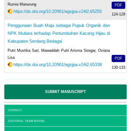
Rumia Manurung
PDF
https://dx.doi.org/10.20961/agsjpa.v24i2.65255
124-129
Penggunaan Buah Maja sebagai Pupuk Organik dan
NPK Mutiara terhadap Pertumbuhan Kacang Hijau di
Kabupaten Serdang Bedagai
Putri Mustika Sari, Mawaddah Putri Arisma Siregar, Oviana
Lisa
PDF
https://dx.doi.org/10.20961/agsjpa.v24i2.65338
130-133
SUBMIT MANUSCRIPT
CONTACT
EDITORIAL TEAM BOARD