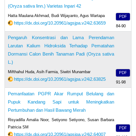
(Oryza sativa linn.) Varietas Inpari 42
Hatta Maulana Akhmad, Budi Wijayanto, Agus Wartapa
PDF
https://dx.doi.org/10.20961/agsjpa.v24i2.63659
84-90
Pengaruh Konsentrasi dan Lama Perendaman
Larutan Kalium Hidroksida Terhadap Pematahan
Dormansi Calon Benih Tanaman Padi (Oryza sativa
L.)
Mifthahul Huda, Asih Farmia, Siwitri Munambar
PDF
https://dx.doi.org/10.20961/agsjpa.v24i2.63825
91-98
Pemanfaatan PGPR Akar Rumput Belulang dan
Pupuk Kandang Sapi untuk Meningkatkan
Pertumbuhan dan Hasil Bawang Merah
Risyadilla Amalia Noor, Setiyono Setiyono, Susan Barbara
Patricia SM
PDF
https://dx.doi.org/10.20961/agsjpa.v24i2.64007