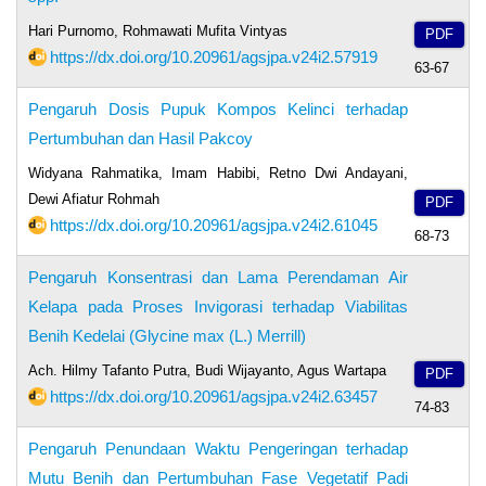
Hari Purnomo, Rohmawati Mufita Vintyas
PDF
https://dx.doi.org/10.20961/agsjpa.v24i2.57919
63-67
Pengaruh Dosis Pupuk Kompos Kelinci terhadap
Pertumbuhan dan Hasil Pakcoy
Widyana Rahmatika, Imam Habibi, Retno Dwi Andayani,
Dewi Afiatur Rohmah
PDF
https://dx.doi.org/10.20961/agsjpa.v24i2.61045
68-73
Pengaruh Konsentrasi dan Lama Perendaman Air
Kelapa pada Proses Invigorasi terhadap Viabilitas
Benih Kedelai (Glycine max (L.) Merrill)
Ach. Hilmy Tafanto Putra, Budi Wijayanto, Agus Wartapa
PDF
https://dx.doi.org/10.20961/agsjpa.v24i2.63457
74-83
Pengaruh Penundaan Waktu Pengeringan terhadap
Mutu Benih dan Pertumbuhan Fase Vegetatif Padi