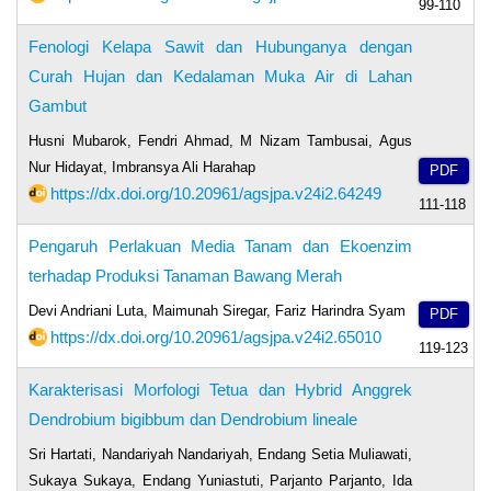
99-110
Fenologi Kelapa Sawit dan Hubunganya dengan
Curah Hujan dan Kedalaman Muka Air di Lahan
Gambut
Husni Mubarok, Fendri Ahmad, M Nizam Tambusai, Agus
Nur Hidayat, Imbransya Ali Harahap
PDF
https://dx.doi.org/10.20961/agsjpa.v24i2.64249
111-118
Pengaruh Perlakuan Media Tanam dan Ekoenzim
terhadap Produksi Tanaman Bawang Merah
Devi Andriani Luta, Maimunah Siregar, Fariz Harindra Syam
PDF
https://dx.doi.org/10.20961/agsjpa.v24i2.65010
119-123
Karakterisasi Morfologi Tetua dan Hybrid Anggrek
Dendrobium bigibbum dan Dendrobium lineale
Sri Hartati, Nandariyah Nandariyah, Endang Setia Muliawati,
Sukaya Sukaya, Endang Yuniastuti, Parjanto Parjanto, Ida