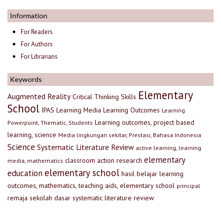
Information
For Readers
For Authors
For Librarians
Keywords
Elementary
Augmented Reality
Critical Thinking Skills
School
IPAS
Learning Media
Learning Outcomes
Learning
Learning outcomes, project based
Powerpoint, Thematic, Students
learning, science
Media lingkungan sekitar, Prestasi, Bahasa Indonesia
Science
Systematic Literature Review
active learning, learning
elementary
classroom action research
media, mathematics
elementary school
education
hasil belajar
learning
outcomes, mathematics, teaching aids, elementary school
principal
remaja
sekolah dasar
systematic literature review