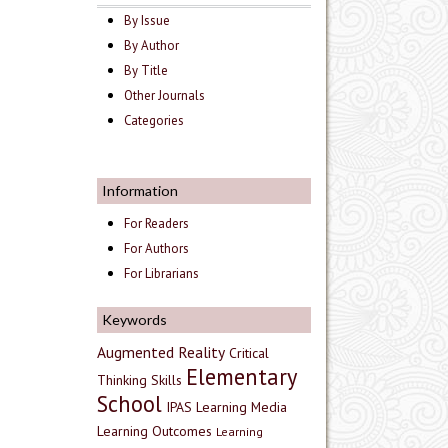
By Issue
By Author
By Title
Other Journals
Categories
Information
For Readers
For Authors
For Librarians
Keywords
Augmented Reality
Critical
Elementary
Thinking Skills
School
IPAS
Learning Media
Learning Outcomes
Learning