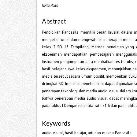
Roita Roita
Abstract
Pendidikan Pancasila memiliki peran krusial dalam me
mengeksplorasi dan mengevaluasi penerapan media aud
kelas 2 SD 13 Tempilang. Metode penelitian yang 
eksperimen mendapatkan pembelajaran menggunakan
Instrumen pengumpulan data melibatkan tes tertulis, o
hasil belajar siswa kelas eksperimen, menunjukkan da
media tersebut secara umum positif, memberikan dukun
di tingkat SD. Implikasi penelitian ini dapat digunaka
penerapan teknologi dan media audio visual dalam konte
bahwa penerapan media audio visual dapat meningkatka
pada siklus I Dengan nilai rata-rata 71,6 dan pada siklus 
Keywords
audio visual, hasil belajar, arti dan makna Pancasila