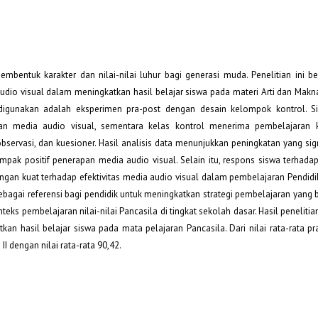
mbentuk karakter dan nilai-nilai luhur bagi generasi muda. Penelitian ini be
io visual dalam meningkatkan hasil belajar siswa pada materi Arti dan Makna
digunakan adalah eksperimen pra-post dengan desain kelompok kontrol. Si
 media audio visual, sementara kelas kontrol menerima pembelajaran k
bservasi, dan kuesioner. Hasil analisis data menunjukkan peningkatan yang sig
mpak positif penerapan media audio visual. Selain itu, respons siswa terhad
gan kuat terhadap efektivitas media audio visual dalam pembelajaran Pendidi
n sebagai referensi bagi pendidik untuk meningkatkan strategi pembelajaran yang
ks pembelajaran nilai-nilai Pancasila di tingkat sekolah dasar. Hasil penelit
n hasil belajar siswa pada mata pelajaran Pancasila. Dari nilai rata-rata pra
II dengan nilai rata-rata 90,42.