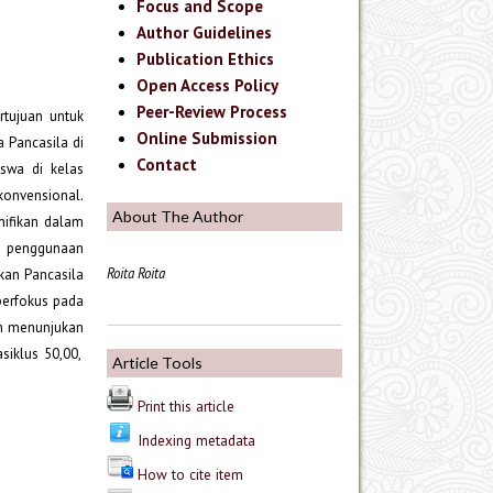
Focus and Scope
Author Guidelines
Publication Ethics
Open Access Policy
Peer-Review Process
rtujuan untuk
Online Submission
 Pancasila di
Contact
swa di kelas
onvensional.
About The Author
nifikan dalam
ap penggunaan
Roita Roita
kan Pancasila
 berfokus pada
ian menunjukan
siklus 50,00,
Article Tools
Print this article
Indexing metadata
How to cite item