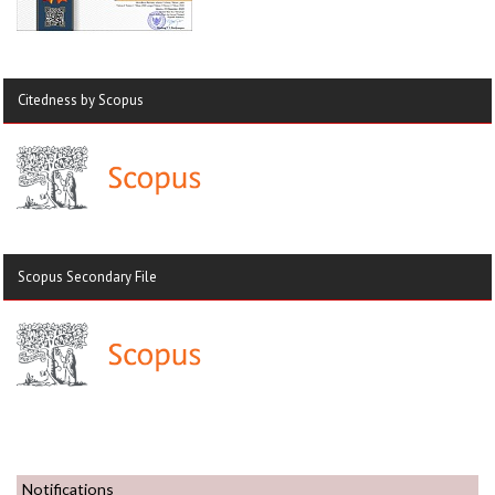
Citedness by Scopus
Scopus Secondary File
Notifications