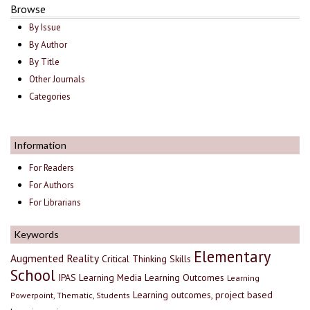
Browse
By Issue
By Author
By Title
Other Journals
Categories
Information
For Readers
For Authors
For Librarians
Keywords
Elementary
Augmented Reality
Critical Thinking Skills
School
IPAS
Learning Media
Learning Outcomes
Learning
Learning outcomes, project based
Powerpoint, Thematic, Students