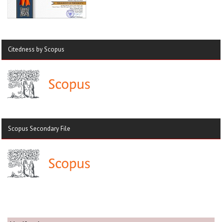
Citedness by Scopus
Scopus Secondary File