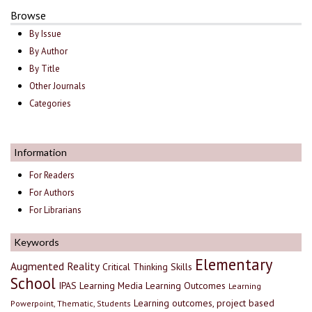
Browse
By Issue
By Author
By Title
Other Journals
Categories
Information
For Readers
For Authors
For Librarians
Keywords
Elementary
Augmented Reality
Critical Thinking Skills
School
IPAS
Learning Media
Learning Outcomes
Learning
Learning outcomes, project based
Powerpoint, Thematic, Students