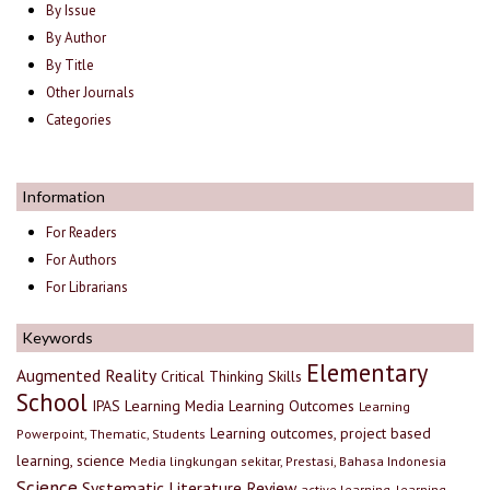
By Issue
By Author
By Title
Other Journals
Categories
Information
For Readers
For Authors
For Librarians
Keywords
Elementary
Augmented Reality
Critical Thinking Skills
School
IPAS
Learning Media
Learning Outcomes
Learning
Learning outcomes, project based
Powerpoint, Thematic, Students
learning, science
Media lingkungan sekitar, Prestasi, Bahasa Indonesia
Science
Systematic Literature Review
active learning, learning