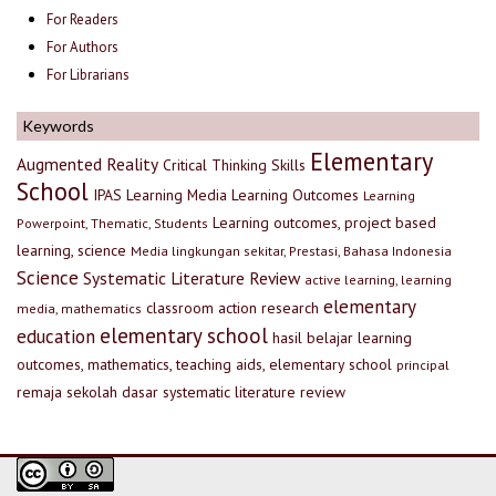
For Readers
For Authors
For Librarians
Keywords
Elementary
Augmented Reality
Critical Thinking Skills
School
IPAS
Learning Media
Learning Outcomes
Learning
Learning outcomes, project based
Powerpoint, Thematic, Students
learning, science
Media lingkungan sekitar, Prestasi, Bahasa Indonesia
Science
Systematic Literature Review
active learning, learning
elementary
classroom action research
media, mathematics
elementary school
education
hasil belajar
learning
outcomes, mathematics, teaching aids, elementary school
principal
remaja
sekolah dasar
systematic literature review