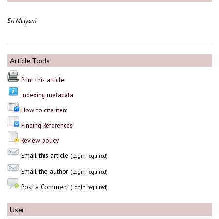
Sri Mulyani
Article Tools
Print this article
Indexing metadata
How to cite item
Finding References
Review policy
Email this article
(Login required)
Email the author
(Login required)
Post a Comment
(Login required)
User