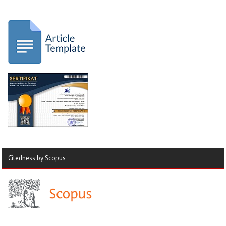
Citedness by Scopus