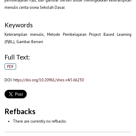
pembelajaran PjBL dan gambar berseri untuk meningkatkan keterampilan
menulis cerita siswa Sekolah Dasar.
Keywords
Keterampilan menulis, Metode Pembelajaran Project Based Learning
(PjBL), Gambar Berseri
Full Text:
PDF
DOI:
https://doi.org/10.20961/shes.v4i5.66230
Refbacks
There are currently no refbacks.