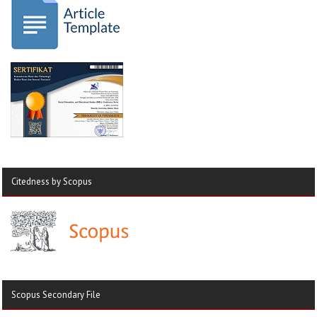
Citedness by Scopus
Scopus Secondary File