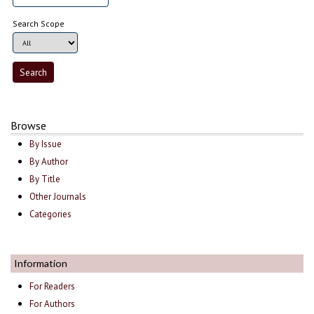
Search Scope
Browse
By Issue
By Author
By Title
Other Journals
Categories
Information
For Readers
For Authors