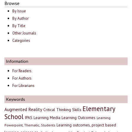
Browse
By Issue
By Author
By Title
Other Journals
Categories
Information
For Readers
For Authors
For Librarians
Keywords
Elementary
Augmented Reality
Critical Thinking Skills
School
IPAS
Learning Media
Learning Outcomes
Learning
Learning outcomes, project based
Powerpoint, Thematic, Students