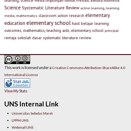
learning, science
Media lingkungan sekitar, Prestasi, Bahasa Indonesia
Science
Systematic Literature Review
active learning, learning
elementary
classroom action research
media, mathematics
elementary school
education
hasil belajar
learning
outcomes, mathematics, teaching aids, elementary school
principal
remaja
sekolah dasar
systematic literature review
This work is licensed under a
Creative Commons Attribution-ShareAlike 4.0
International License
View My Stats
UNS Internal Link
Universitas Sebelas Maret
LPPM UNS
Webmail UNS