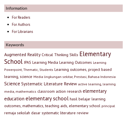
Information
For Readers
For Authors
For Librarians
Keywords
Elementary
Augmented Reality
Critical Thinking Skills
School
IPAS
Learning Media
Learning Outcomes
Learning
Learning outcomes, project based
Powerpoint, Thematic, Students
learning, science
Media lingkungan sekitar, Prestasi, Bahasa Indonesia
Science
Systematic Literature Review
active learning, learning
elementary
classroom action research
media, mathematics
elementary school
education
hasil belajar
learning
outcomes, mathematics, teaching aids, elementary school
principal
remaja
sekolah dasar
systematic literature review