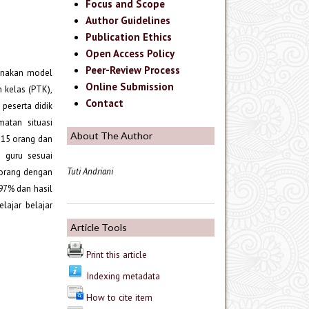
Focus and Scope
Author Guidelines
Publication Ethics
Open Access Policy
Peer-Review Process
gunakan model
Online Submission
n kelas (PTK),
Contact
 peserta didik
matan situasi
About The Author
du 15 orang dan
i guru sesuai
Tuti Andriani
I orang dengan
,97% dan hasil
lajar belajar
Article Tools
Print this article
Indexing metadata
How to cite item