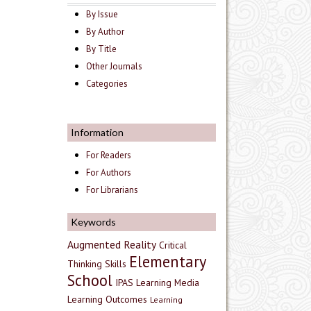
By Issue
By Author
By Title
Other Journals
Categories
Information
For Readers
For Authors
For Librarians
Keywords
Augmented Reality
Critical
Elementary
Thinking Skills
School
IPAS
Learning Media
Learning Outcomes
Learning