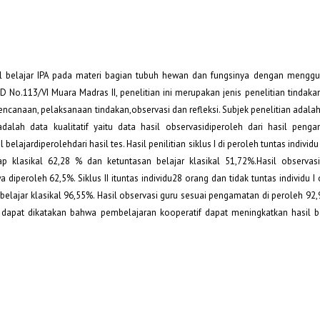
sil belajar IPA pada materi bagian tubuh hewan dan fungsinya dengan meng
 No.113/VI Muara Madras II, penelitian ini merupakan jenis penelitian tindaka
rencanaan, pelaksanaan tindakan,observasi dan refleksi. Subjek penelitian adalah
alah data kualitatif yaitu data hasil observasidiperoleh dari hasil penga
 belajardiperolehdari hasil tes. Hasil penilitian siklus I di peroleh tuntas indivi
p klasikal 62,28 % dan ketuntasan belajar klasikal 51,72%.Hasil observas
iperoleh 62,5%. Siklus II ituntas individu28 orang dan tidak tuntas individu 
belajar klasikal 96,55%. Hasil observasi guru sesuai pengamatan di peroleh 92
dapat dikatakan bahwa pembelajaran kooperatif dapat meningkatkan hasil be