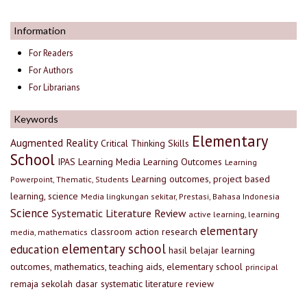
Information
For Readers
For Authors
For Librarians
Keywords
Elementary
Augmented Reality
Critical Thinking Skills
School
IPAS
Learning Media
Learning Outcomes
Learning
Learning outcomes, project based
Powerpoint, Thematic, Students
learning, science
Media lingkungan sekitar, Prestasi, Bahasa Indonesia
Science
Systematic Literature Review
active learning, learning
elementary
classroom action research
media, mathematics
elementary school
education
hasil belajar
learning
outcomes, mathematics, teaching aids, elementary school
principal
remaja
sekolah dasar
systematic literature review