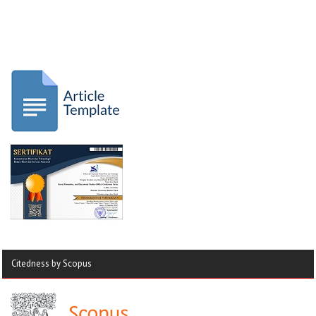
Citedness by Scopus