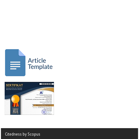
Citedness by Scopus