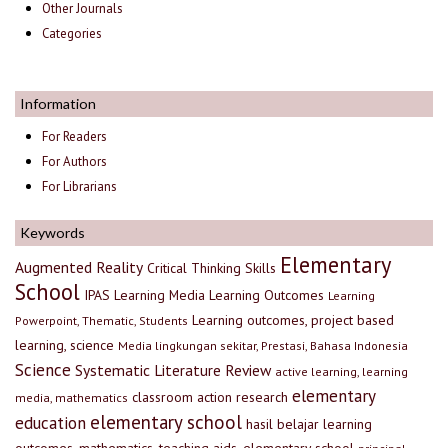
Other Journals
Categories
Information
For Readers
For Authors
For Librarians
Keywords
Elementary
Augmented Reality
Critical Thinking Skills
School
IPAS
Learning Media
Learning Outcomes
Learning
Learning outcomes, project based
Powerpoint, Thematic, Students
learning, science
Media lingkungan sekitar, Prestasi, Bahasa Indonesia
Science
Systematic Literature Review
active learning, learning
elementary
classroom action research
media, mathematics
elementary school
education
hasil belajar
learning