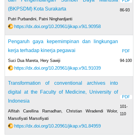
PDF
(BKPSDM) Kota Surakarta
86-93
Putri Purbandini, Patni Ninghardjanti
https://dx.doi.org/10.20961/jikap.v9i1.90958
Pengaruh gaya kepemimpinan dan lingkungan
kerja terhadap kinerja pegawai
PDF
Suci Dua Mareta, Hery Sawiji
94-100
https://dx.doi.org/10.20961/jikap.v9i1.91039
Transformation of conventional archives into
digital at the Faculty of Medicine, University of
PDF
Indonesia
101-
Alfitah Carellina Ramadhan, Christian Wiradendi Wolor,
110
Marsofiyati Marsofiyati
https://dx.doi.org/10.20961/jikap.v9i1.84959