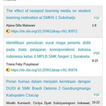
The effect of nearpod learning media on student
learning motivation at SMKN 1 Sukoharjo
PDF
Alpina Dilla Maharani
1-8
https://dx.doi.org/10.20961/jikap.v9i1.90972
Identifikasi penulisan surat niaga peserta didik
pada mata pelajaran korespondensi bahasa
PDF
indonesia kelas X MPLB SMK Negeri 1 Surakarta
9-15
Triana Feby Puspitasari
https://dx.doi.org/10.20961/jikap.v9i1.90676
Peran humas dalam menjalin kemitraan dengan
DUDI di SMK Boedi Oetomo 2 Gandrungmangu
Kabupaten Cilacap
PDF
16-22
Windhi Kurniasih, Cicilya Dyah Sulistyaningrum Indrawati,