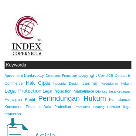
Keywords
Copyright
Bankruptcy
Agreement
Covid-19
Default
E-
Consumer Protection
Hak Cipta
Jaminan
Commerce
Industrial Design
Kedudukan Hukum
Legal Protection
Legal Protection.
Marketplace
Otoritas Jasa Keuangan
Perlindungan Hukum
Perjanjian Kredit
Perlindungan
Konsumen
Personal Data Protection
legal
Production Sharing Contract
protection