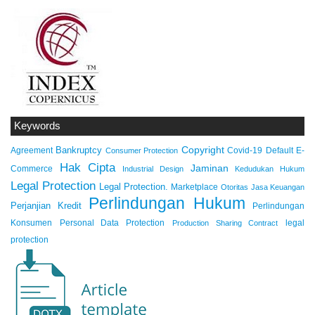
Keywords
Copyright
Bankruptcy
Agreement
Covid-19
Default
E-
Consumer Protection
Hak Cipta
Jaminan
Commerce
Industrial Design
Kedudukan Hukum
Legal Protection
Legal Protection.
Marketplace
Otoritas Jasa Keuangan
Perlindungan Hukum
Perjanjian Kredit
Perlindungan
Konsumen
Personal Data Protection
legal
Production Sharing Contract
protection