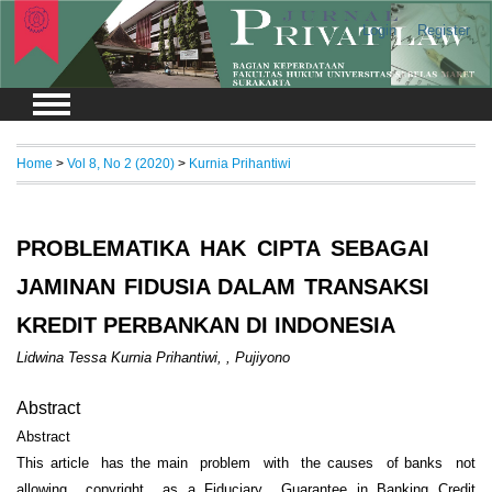
Login
Register
Home
>
Vol 8, No 2 (2020)
>
Kurnia Prihantiwi
PROBLEMATIKA HAK CIPTA SEBAGAI
JAMINAN FIDUSIA DALAM TRANSAKSI
KREDIT PERBANKAN DI INDONESIA
Lidwina Tessa Kurnia Prihantiwi, , Pujiyono
Abstract
Abstract
This article has the main problem with the causes of banks not
allowing copyright as a Fiduciary Guarantee in Banking Credit