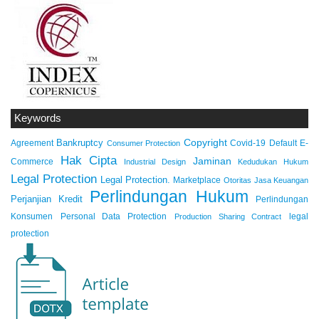
Keywords
Copyright
Bankruptcy
Agreement
Covid-19
Default
E-
Consumer Protection
Hak Cipta
Jaminan
Commerce
Industrial Design
Kedudukan Hukum
Legal Protection
Legal Protection.
Marketplace
Otoritas Jasa Keuangan
Perlindungan Hukum
Perjanjian Kredit
Perlindungan
Konsumen
Personal Data Protection
legal
Production Sharing Contract
protection