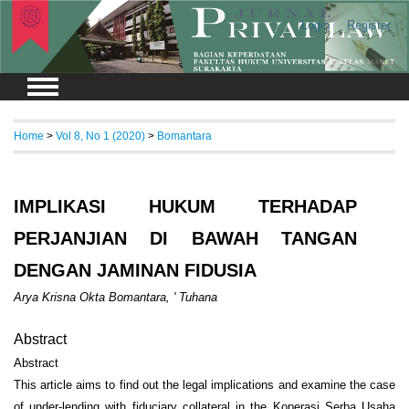
Login
Register
Home
>
Vol 8, No 1 (2020)
>
Bomantara
IMPLIKASI HUKUM TERHADAP
PERJANJIAN DI BAWAH TANGAN
DENGAN JAMINAN FIDUSIA
Arya Krisna Okta Bomantara, ' Tuhana
Abstract
Abstract
This article aims to find out the legal implications and examine the case
of under-lending with fiduciary collateral in the Koperasi Serba Usaha