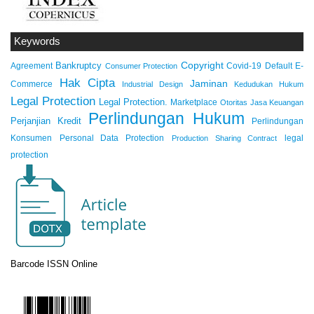
Keywords
Copyright
Bankruptcy
Agreement
Covid-19
Default
E-
Consumer Protection
Hak Cipta
Jaminan
Commerce
Industrial Design
Kedudukan Hukum
Legal Protection
Legal Protection.
Marketplace
Otoritas Jasa Keuangan
Perlindungan Hukum
Perjanjian Kredit
Perlindungan
Konsumen
Personal Data Protection
legal
Production Sharing Contract
protection
Barcode ISSN Online