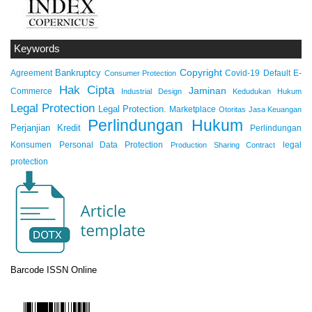
Keywords
Copyright
Bankruptcy
Agreement
Covid-19
Default
E-
Consumer Protection
Hak Cipta
Jaminan
Commerce
Industrial Design
Kedudukan Hukum
Legal Protection
Legal Protection.
Marketplace
Otoritas Jasa Keuangan
Perlindungan Hukum
Perjanjian Kredit
Perlindungan
Konsumen
Personal Data Protection
legal
Production Sharing Contract
protection
Barcode ISSN Online