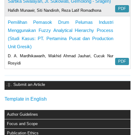
Sartika Swalayan, Jl. Sukowati, Gemolong - Sragen)
PDF
Hafidh Munawir, Siti Nandiroh, Reza Latif Romadhona
Pemilihan Pemasok Drum Pelumas Industri
Menggunakan Fuzzy Analytical Hierarchy Process
(Studi Kasus: PT. Pertamina Pusat dan Production
Unit Gresik)
D. A. Mardhikawarih, Wakhid Ahmad Jauhari, Cucuk Nur
PDF
Rosyidi
.:|:. Submit an Article
Template in English
Author Guidelines
Focus and Scope
Publication Ethics