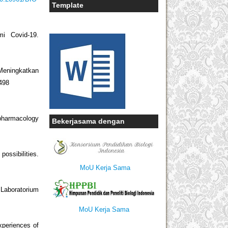
Template
i Covid-19.
Meningkatkan
498
 pharmacology
Bekerjasama dengan
ossibilities.
MoU Kerja Sama
 Laboratorium
MoU Kerja Sama
xperiences of