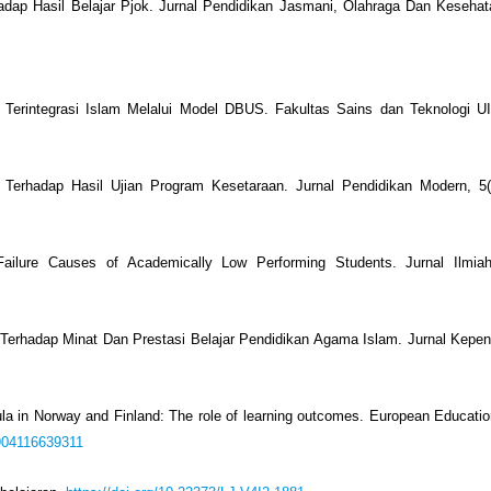
adap Hasil Belajar Pjok. Jurnal Pendidikan Jasmani, Olahraga Dan Keseha
 Terintegrasi Islam Melalui Model DBUS. Fakultas Sains dan Teknologi U
Terhadap Hasil Ujian Program Kesetaraan. Jurnal Pendidikan Modern, 5(
 Failure Causes of Academically Low Performing Students. Jurnal Ilmia
erhadap Minat Dan Prestasi Belajar Pendidikan Agama Islam. Jurnal Kepend
cula in Norway and Finland: The role of learning outcomes. European Educati
4904116639311