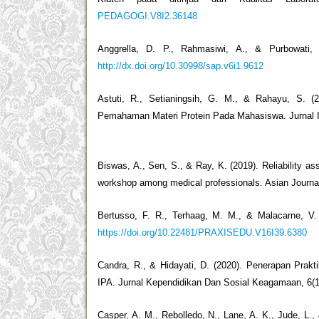
PEDAGOGI.V8I2.36148
Anggrella, D. P., Rahmasiwi, A., & Purbowati
http://dx.doi.org/10.30998/sap.v6i1.9612
Astuti, R., Setianingsih, G. M., & Rahayu, S. (
Pemahaman Materi Protein Pada Mahasiswa. Jurnal Ino
Biswas, A., Sen, S., & Ray, K. (2019). Reliability a
workshop among medical professionals. Asian Journa
Bertusso, F. R., Terhaag, M. M., & Malacarne, V. (
https://doi.org/10.22481/PRAXISEDU.V16I39.6380
Candra, R., & Hidayati, D. (2020). Penerapan Prak
IPA. Jurnal Kependidikan Dan Sosial Keagamaan, 6(1
Casper, A. M., Rebolledo, N., Lane, A. K., Jude, L., 