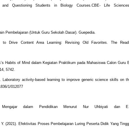
, and Questioning Students in Biology Courses.CBE- Life Sciences
ain Pembelajaran (Untuk Guru Sekolah Dasar). Guepedia.
s to Drive Content Area Learning: Revising Old Favorites. The Read
llick’s Habits of Mind dalam Kegiatan Praktikum pada Mahasiswa Calon Guru B
14, 5742.
. Laboratory activity-based learning to improve generic science skills on t
/1836/1/012077
 Mengajar dalam Pendidikan Menurut Nur Uhbiyati dan E
. Y. (2021). Efektivitas Proses Pembelajaran Luring Peserta Didik Yang Ting