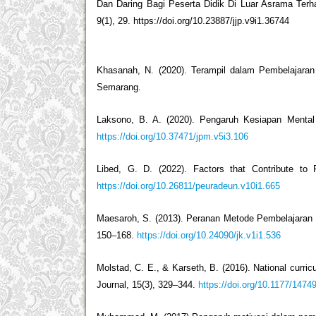
Dan Daring Bagi Peserta Didik Di Luar Asrama Terh
9(1), 29. https://doi.org/10.23887/jjp.v9i1.36744
Khasanah, N. (2020). Terampil dalam Pembelajaran
Semarang.
Laksono, B. A. (2020). Pengaruh Kesiapan Mental 
https://doi.org/10.37471/jpm.v5i3.106
Libed, G. D. (2022). Factors that Contribute to
https://doi.org/10.26811/peuradeun.v10i1.665
Maesaroh, S. (2013). Peranan Metode Pembelajaran T
150–168.
https://doi.org/10.24090/jk.v1i1.536
Molstad, C. E., & Karseth, B. (2016). National curri
Journal, 15(3), 329–344.
https://doi.org/10.1177/147