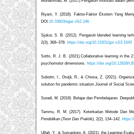
Muhammad, M. (2017).Pengaruh motivasi dalam pem
Riyani, Y. (2018). Faktor-Faktor Ekstern Yang Mem
DOI:
10.33603/ejpe.v5i2.246
Sjukur, S. B. (2012). Pengaruh blended learning ter
2(3), 368–378.
https://doi.org/10.21831/jpv.v2i3.1043
Sotto, R. J. B. (2021).Collaborative learning in the 
psychomotor dimensions.
https://doi.org/10.12928/I
Subotin, I., Druţă, R., & Chiosa, Z. (2021). Organiza
solution for pandemic situation.Journal of Social Sci
Suradi, M. (2018). Belajar dan Pembelajaran. Deepubl
Tammu, R. M. (2017). Keterkaitan Metode Dan Me
Pendidikan (Teori Dan Praktik)
, 2(2), 134–142.
https:
Ulfah, Y., & Suryantoro, A. (2021). the Learning Eva