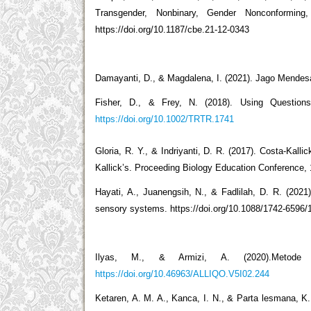
Transgender, Nonbinary, Gender Nonconforming
https://doi.org/10.1187/cbe.21-12-0343
Damayanti, D., & Magdalena, I. (2021). Jago Mendes
Fisher, D., & Frey, N. (2018). Using Question
https://doi.org/10.1002/TRTR.1741
Gloria, R. Y., & Indriyanti, D. R. (2017). Costa-Ka
Kallick’s. Proceeding Biology Education Conference, 
Hayati, A., Juanengsih, N., & Fadlilah, D. R. (2021)
sensory systems. https://doi.org/10.1088/1742-6596
Ilyas, M., & Armizi, A. (2020).Metode
https://doi.org/10.46963/ALLIQO.V5I02.244
Ketaren, A. M. A., Kanca, I. N., & Parta lesmana, K