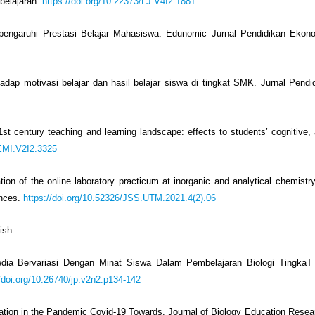
belajaran.
https://doi.org/10.22373/LJ.V4I2.1881
pengaruhi Prestasi Belajar Mahasiswa. Edunomic Jurnal Pendidikan Ekonom
hadap motivasi belajar dan hasil belajar siswa di tingkat SMK. Jurnal Pendi
21st century teaching and learning landscape: effects to students’ cognitive,
JEMI.V2I2.3325
tion of the online laboratory practicum at inorganic and analytical chemistry
ences.
https://doi.org/10.52326/JSS.UTM.2021.4(2).06
ish.
dia Bervariasi Dengan Minat Siswa Dalam Pembelajaran Biologi Tingk
//doi.org/10.26740/jp.v2n2.p134-142
luation in the Pandemic Covid-19 Towards. Journal of Biology Education Resear