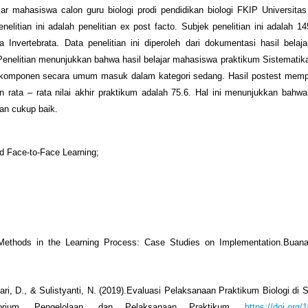
ajar mahasiswa calon guru biologi prodi pendidikan biologi FKIP Universitas
litian ini adalah penelitian ex post facto. Subjek penelitian ini adalah 
nvertebrata. Data penelitian ini diperoleh dari dokumentasi hasil belaj
l Penelitian menunjukkan bahwa hasil belajar mahasiswa praktikum Sistematika
 komponen secara umum masuk dalam kategori sedang. Hasil postest mempe
n rata – rata nilai akhir praktikum adalah 75.6. Hal ini menunjukkan bahwa 
an cukup baik.
d Face-to-Face Learning;
. Methods in the Learning Process: Case Studies on Implementation.Buana
ri, D., & Sulistyanti, N. (2019).Evaluasi Pelaksanaan Praktikum Biologi di 
torium, Pengelolaan, dan Pelaksanaan Praktikum.
https://doi.org