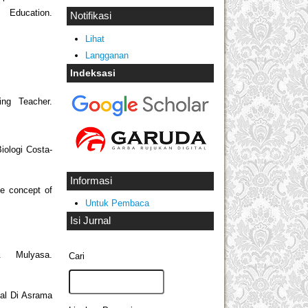
 Education.
Notifikasi
Lihat
Langganan
Indeksasi
ing Teacher.
iologi Costa-
Informasi
he concept of
Untuk Pembaca
Isi Jurnal
. Mulyasa.
Cari
gal Di Asrama