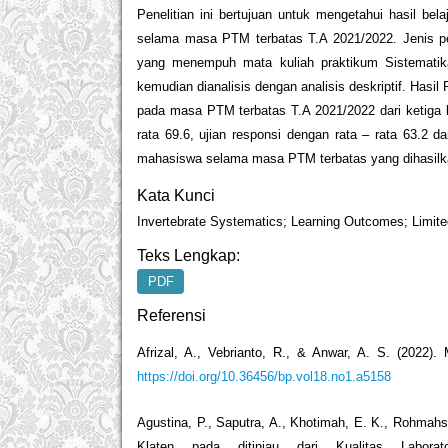
Penelitian ini bertujuan untuk mengetahui hasil bel
selama masa PTM terbatas T.A 2021/2022. Jenis pene
yang menempuh mata kuliah praktikum Sistematika I
kemudian dianalisis dengan analisis deskriptif. Hasi
pada masa PTM terbatas T.A 2021/2022 dari ketiga
rata 69.6, ujian responsi dengan rata – rata 63.2 da
mahasiswa selama masa PTM terbatas yang dihasilk
Kata Kunci
Invertebrate Systematics; Learning Outcomes; Limite
Teks Lengkap:
PDF
Referensi
Afrizal, A., Vebrianto, R., & Anwar, A. S. (2022)
https://doi.org/10.36456/bp.vol18.no1.a5158
Agustina, P., Saputra, A., Khotimah, E. K., Rohmahsa
Klaten pada ditinjau dari Kualitas Labora