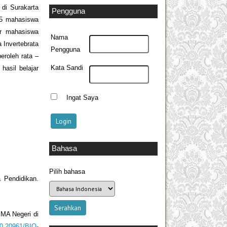
 di Surakarta
Pengguna
145 mahasiswa
ar mahasiswa
Nama
 Invertebrata
Pengguna
roleh rata –
Kata Sandi
hasil belajar
Ingat Saya
Bahasa
Pilih bahasa
 Pendidikan.
SMA Negeri di
/10.20961/BIO-