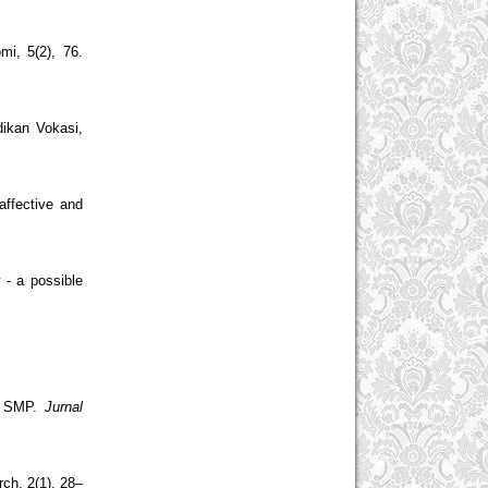
i, 5(2), 76.
dikan Vokasi,
 affective and
 - a possible
aT SMP.
Jurnal
ch, 2(1), 28–