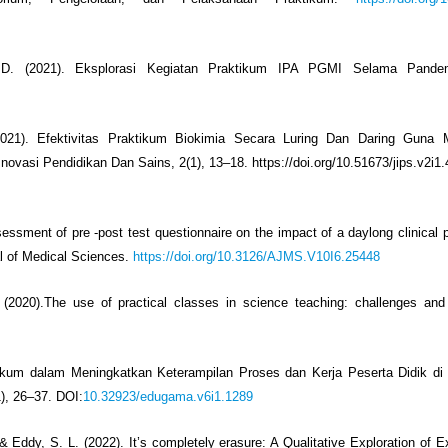
, D. (2021). Eksplorasi Kegiatan Praktikum IPA PGMI Selama Pandem
2021). Efektivitas Praktikum Biokimia Secara Luring Dan Daring Guna 
vasi Pendidikan Dan Sains, 2(1), 13–18. https://doi.org/10.51673/jips.v2i1.
ssessment of pre -post test questionnaire on the impact of a daylong clinical
l of Medical Sciences.
https://doi.org/10.3126/AJMS.V10I6.25448
2020).The use of practical classes in science teaching: challenges and p
tikum dalam Meningkatkan Keterampilan Proses dan Kerja Peserta Didik di
), 26–37. DOI:
10.32923/edugama.v6i1.1289
& Eddy, S. L. (2022). It’s completely erasure: A Qualitative Exploration of E