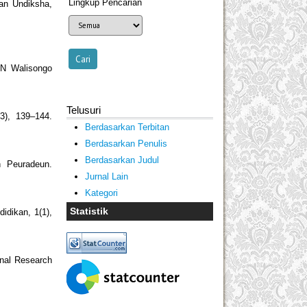
Lingkup Pencarian
tan Undiksha,
IN Walisongo
Telusuri
3), 139–144.
Berdasarkan Terbitan
Berdasarkan Penulis
Berdasarkan Judul
h Peuradeun.
Jurnal Lain
Kategori
Statistik
idikan, 1(1),
onal Research