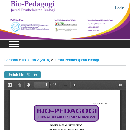
Login
Beranda
>
Vol 7, No 2 (2018)
>
Jurnal Pembelajaran Biologi
Unduh file PDF ini