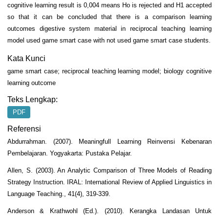
cognitive learning result is 0,004 means Ho is rejected and H1 accepted
so that it can be concluded that there is a comparison learning
outcomes digestive system material in reciprocal teaching learning
model used game smart case with not used game smart case students.
Kata Kunci
game smart case; reciprocal teaching learning model; biology cognitive
learning outcome
Teks Lengkap:
PDF
Referensi
Abdurrahman. (2007). Meaningfull Learning Reinvensi Kebenaran
Pembelajaran. Yogyakarta: Pustaka Pelajar.
Allen, S. (2003). An Analytic Comparison of Three Models of Reading
Strategy Instruction. IRAL: International Review of Applied Linguistics in
Language Teaching., 41(4), 319-339.
Anderson & Krathwohl (Ed.). (2010). Kerangka Landasan Untuk