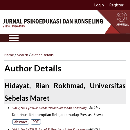
Login
Register
Home
/
Search
/
Author Details
Author Details
Hidayat, Rian Rokhmad, Universitas
Sebelas Maret
- Articles
Vol 2, No 1 (2018): Jurnal Psikoedukasi dan Konseling
Kontribusi Keterampilan Belajar terhadap Prestasi Siswa
Abstract
PDF
- Articles
Vol 1, No 2 (2017): Jurnal Psikoedukasi dan Konseling