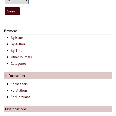
Browse
By Issue
By Author
By Title
Other Journals
Categories
Information
For Readers
For Authors
For Librarians
Notifications