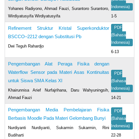
Indonesia)
Yohanes Radiyono, Ahmad Fauzi, Surantoro Surantoro,
Wirdiyatusyifa Wirdiyatusyifa
1-5
Refinement Struktur Kristal Superkonduktor
PDF
(Bahasa
BSCCO–2212 dengan Substitusi Pb
Indonesia)
Dwi Teguh Rahardjo
6-13
Pengembangan Alat Peraga Fisika dengan
Waterflow Sensor pada Materi Asas Kontinuitas
PDF
untuk Siswa SMA Kelas XI
(Bahasa
Indonesia)
Khairunnisa Arief Nurfajrihana, Daru Wahyuningsih,
Ahmad Fauzi
14-21
Pengembangan Media Pembelajaran Fisika
PDF
Berbasis Moodle Pada Materi Gelombang Bunyi
(Bahasa
Indonesia)
Nurdiyanti Nurdiyanti, Sukarmin Sukarmin, Rini
Budiharti
22-28