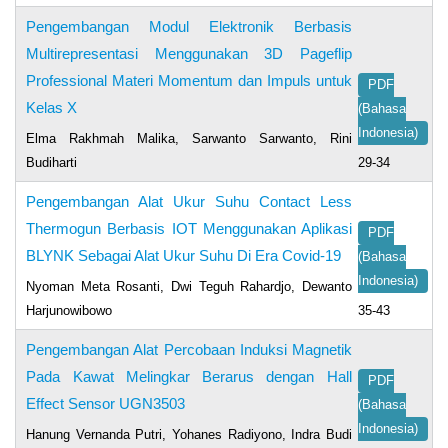
Pengembangan Modul Elektronik Berbasis
Multirepresentasi Menggunakan 3D Pageflip
Professional Materi Momentum dan Impuls untuk
PDF
Kelas X
(Bahasa
Indonesia)
Elma Rakhmah Malika, Sarwanto Sarwanto, Rini
Budiharti
29-34
Pengembangan Alat Ukur Suhu Contact Less
Thermogun Berbasis IOT Menggunakan Aplikasi
PDF
BLYNK Sebagai Alat Ukur Suhu Di Era Covid-19
(Bahasa
Indonesia)
Nyoman Meta Rosanti, Dwi Teguh Rahardjo, Dewanto
Harjunowibowo
35-43
Pengembangan Alat Percobaan Induksi Magnetik
Pada Kawat Melingkar Berarus dengan Hall
PDF
Effect Sensor UGN3503
(Bahasa
Indonesia)
Hanung Vernanda Putri, Yohanes Radiyono, Indra Budi