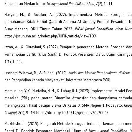
Kecamatan Medan Johor.
Tazkiya: Jurnal Pendidikan Islam
,
7
(2), 1–11.
Hasyim, M., & Sodikin, A. (2022). Implementasi Metode Sorogan d
pemahaman Kitab Fathul Qarib di Asrama Al Umamy Pondok Pesantren Nu
Buay Madang, OKU Timur Tahun 2022.
JUPIN (Jurnal Pendidikan Islam Nusa
https://jsr.unuha.ac.id/index.php/JUPIN/article/view/109
Izzan, A., & Oktaviani, S. (2022). Pengaruh penerapan Metode Sorogan d
kemampuan berfikir kritis Santri Di Pondok Pesantren Darul Ulum Karangp
1
(1), 1–11.
Leonard, Wibawa, B., & Suriani. (2019).
Model dan Metode Pembelajaran di Kelas
.
dan Pengabdian kepada Masyarakat Universitas Indraprasta PGRI.
Mamusung, Y. Y., Nurfaika, N. N., & Lahay, R. J. (2023). Implementasi Model P
Masalah (PBL) pada materi Dinamika Atmosfer dan dampaknya terhada
meningkatkan hasil belajar Siswa Di Kelas X SMA Negeri 1 Popayato.
Geosf
Geografi
,
2
(1), 9–14. https://doi.org/10.34312/geojpg.v2i1.20047
Mukhlishotin. (2019). Pengaruh Metode Sorogan terhadap kemampuan me
Santri Di Pondok Pesantren Mamba’ul Ulum.
Al Ulya
: Jurnal Pendidikan I