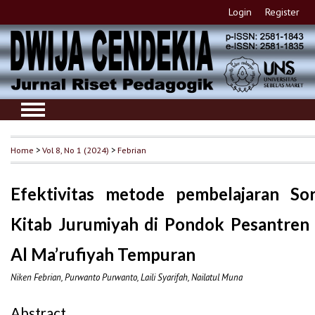
Login
Register
Home
>
Vol 8, No 1 (2024)
>
Febrian
Efektivitas metode pembelajaran So
Kitab Jurumiyah di Pondok Pesantren 
Al Ma’rufiyah Tempuran
Niken Febrian, Purwanto Purwanto, Laili Syarifah, Nailatul Muna
Abstract