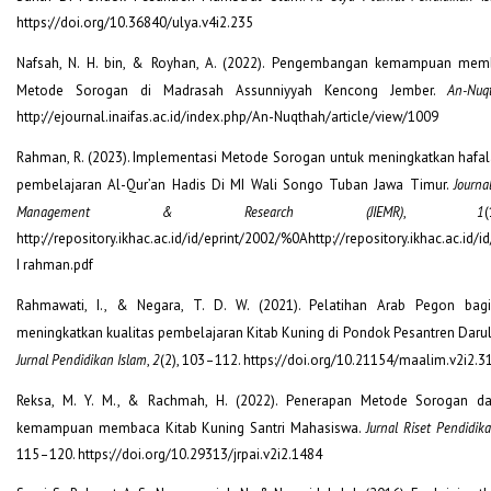
https://doi.org/10.36840/ulya.v4i2.235
Nafsah, N. H. bin, & Royhan, A. (2022). Pengembangan kemampuan mem
Metode Sorogan di Madrasah Assunniyyah Kencong Jember.
An-Nuq
http://ejournal.inaifas.ac.id/index.php/An-Nuqthah/article/view/1009
Rahman, R. (2023). Implementasi Metode Sorogan untuk meningkatkan hafa
pembelajaran Al-Qur’an Hadis Di MI Wali Songo Tuban Jawa Timur.
Journa
Management & Research (JIEMR)
,
1
http://repository.ikhac.ac.id/id/eprint/2002/%0Ahttp://repository.ikhac.ac.id/
I rahman.pdf
Rahmawati, I., & Negara, T. D. W. (2021). Pelatihan Arab Pegon bag
meningkatkan kualitas pembelajaran Kitab Kuning di Pondok Pesantren Darul
Jurnal Pendidikan Islam
,
2
(2), 103–112. https://doi.org/10.21154/maalim.v2i2.3
Reksa, M. Y. M., & Rachmah, H. (2022). Penerapan Metode Sorogan d
kemampuan membaca Kitab Kuning Santri Mahasiswa.
Jurnal Riset Pendidi
115–120. https://doi.org/10.29313/jrpai.v2i2.1484