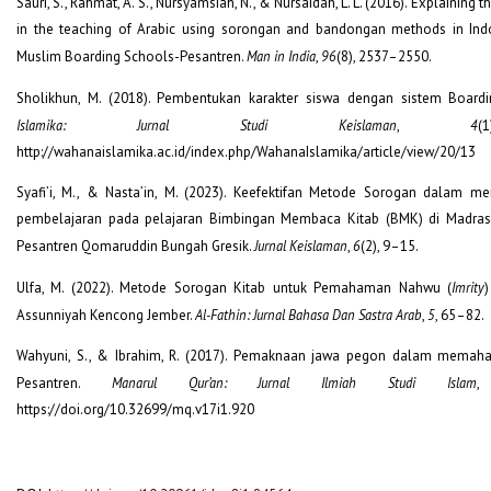
Sauri, S., Rahmat, A. S., Nursyamsiah, N., & Nursaidah, L. L. (2016). Explainin
in the teaching of Arabic using sorongan and bandongan methods in Indo
Muslim Boarding Schools-Pesantren.
Man in India
,
96
(8), 2537–2550.
Sholikhun, M. (2018). Pembentukan karakter siswa dengan sistem Board
Islamika: Jurnal Studi Keislaman
,
4
(
http://wahanaislamika.ac.id/index.php/WahanaIslamika/article/view/20/13
Syafi’i, M., & Nasta’in, M. (2023). Keefektifan Metode Sorogan dalam me
pembelajaran pada pelajaran Bimbingan Membaca Kitab (BMK) di Madra
Pesantren Qomaruddin Bungah Gresik.
Jurnal Keislaman
,
6
(2), 9–15.
Ulfa, M. (2022). Metode Sorogan Kitab untuk Pemahaman Nahwu (
Imrity
Assunniyah Kencong Jember.
Al-Fathin: Jurnal Bahasa Dan Sastra Arab
,
5
, 65–82.
Wahyuni, S., & Ibrahim, R. (2017). Pemaknaan jawa pegon dalam memaha
Pesantren.
Manarul Qur’an: Jurnal Ilmiah Studi Islam
https://doi.org/10.32699/mq.v17i1.920