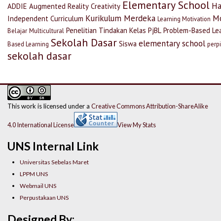
Elementary School
Ha
ADDIE
Augmented Reality
Creativity
Kurikulum Merdeka
M
Independent Curriculum
Learning Motivation
Penelitian Tindakan Kelas
PjBL
Problem-Based Le
Belajar
Multicultural
Sekolah Dasar
elementary school
Siswa
Based Learning
perp
sekolah dasar
This work is licensed under a
Creative Commons Attribution-ShareAlike
4.0 International License
View My Stats
UNS Internal Link
Universitas Sebelas Maret
LPPM UNS
Webmail UNS
Perpustakaan UNS
Designed By: