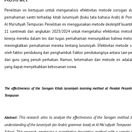
Penelitian ini bertujuan untuk menganalisis efektivitas metode sorogan
pemahaman santri terhadap kitab Jurumiyah (buku tata bahasa Arab) di Pon
Al Ma'rufiyah Tempuran. Penelitian ini menggunakan metode deskriptif kuant
11 santriwati dari angkatan 2023/2024 untuk mengetahui efektivitas metod
kinerja mereka dalam tes dan tugas pemahaman menunjukkan bahwa metode
meningkatkan pemahaman mereka tentang Jurumiyah. Efektivitas metode s
oleh faktor pendukung dan penghambat. Faktor pendukungnya antara lain pe
dari guru yang penuh perhatian. Namun, kelemahan dari metode ini adal
yang dapat menyebabkan kebosanan siswa.
The effectiveness of the Sorogan Kitab Jurumiyah learning method at Pondok Pesantr
Tempuran
This research aims to analyze the effectiveness of the Sorogan method i
Abstra
ct
:
understanding of the Jurumiyah (an Arabic grammar book) at Al Ma'rufiyah Tempuran G
School. This research, employing a quantitative descriptive method with a sample 