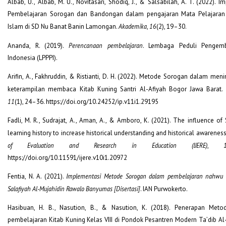
Albab, U., Albab, M. U., Novitasari, Shodiq, J., & Salsabilah, A. T. (2022).
Pembelajaran Sorogan dan Bandongan dalam pengajaran Mata Pelajaran
Islam di SD Nu Banat Banin Lamongan.
Akademika
,
16
(2), 19–30.
Ananda, R. (2019).
Perencanaan pembelajaran
. Lembaga Peduli Pengemb
Indonesia (LPPPI).
Arifin, A., Fakhruddin, & Ristianti, D. H. (2022). Metode Sorogan dalam me
keterampilan membaca Kitab Kuning Santri Al-Afiyah Bogor Jawa Barat.
11
(1), 24–36. https://doi.org/10.24252/ip.v11i1.29195
Fadli, M. R., Sudrajat, A., Aman, A., & Amboro, K. (2021). The influence o
learning history to increase historical understanding and historical awarenes
of Evaluation and Research in Education (IJERE)
,
https://doi.org/10.11591/ijere.v10i1.20972
Fentia, N. A. (2021).
Implementasi Metode Sorogan dalam pembelajaran nahwu 
Salafiyah Al-Mujahidin Rawalo Banyumas [Disertasi]
. IAN Purwokerto.
Hasibuan, H. B., Nasution, B., & Nasution, K. (2018). Penerapan Me
pembelajaran Kitab Kuning Kelas VIII di Pondok Pesantren Modern Ta’dib Al-