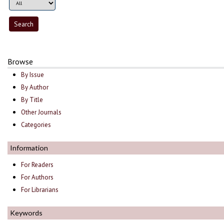
Browse
By Issue
By Author
By Title
Other Journals
Categories
Information
For Readers
For Authors
For Librarians
Keywords