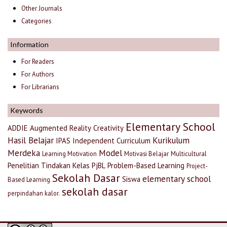
Other Journals
Categories
Information
For Readers
For Authors
For Librarians
Keywords
Elementary School
ADDIE
Augmented Reality
Creativity
Hasil Belajar
Kurikulum
IPAS
Independent Curriculum
Merdeka
Model
Learning Motivation
Motivasi Belajar
Multicultural
Penelitian Tindakan Kelas
PjBL
Problem-Based Learning
Project-
Sekolah Dasar
elementary school
Siswa
Based Learning
sekolah dasar
perpindahan kalor.