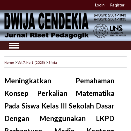
Login
Register
Home
>
Vol 7, No 1 (2023)
>
Silvia
Meningkatkan Pemahaman
Konsep Perkalian Matematika
Pada Siswa Kelas III Sekolah Dasar
Dengan Menggunakan LKPD
Berbantuan Media Kantong