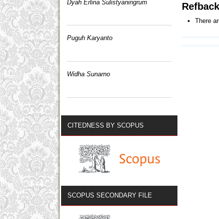
Dyah Erlina Sulistyaningrum
Refbac
There ar
Puguh Karyanto
Widha Sunarno
CITEDNESS BY SCOPUS
SCOPUS SECONDARY FILE