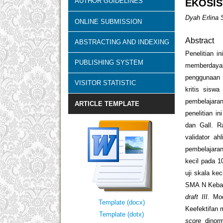
AUTHOR GUIDELINES
EKOSI
Dyah Erlina 
ONLINE SUBMISSION
Abstract
ABSTRACTING AND INDEXING
Penelitian i
PUBLISHING SYSTEM
memberdayaka
penggunaan 
VISITOR STATISTIC
kritis sisw
pembelajar
ARTICLE TEMPLATE
penelitian i
dan Gall. 
validator ah
pembelajara
kecil pada 
uji skala ke
SMA N Kebak
draft III.
Mo
Template (docx)
Keefektifan m
Template (dotx)
score
dinor