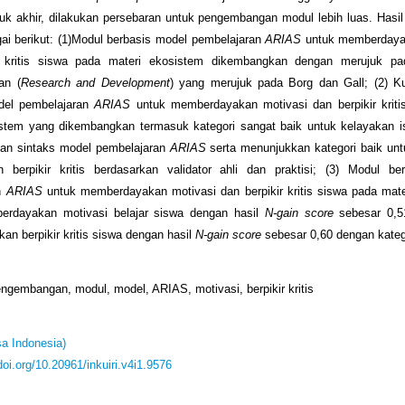
uk akhir, dilakukan persebaran untuk pengembangan modul lebih luas. Hasil p
ai berikut: (1)Modul berbasis model pembelajaran
ARIAS
untuk memberdaya
r kritis siswa pada materi ekosistem dikembangkan dengan merujuk pad
an (
Research and Development
) yang merujuk pada Borg dan Gall; (2) Ku
del pembelajaran
ARIAS
untuk memberdayakan motivasi dan berpikir kriti
stem yang dikembangkan termasuk kategori sangat baik untuk kelayakan is
dan sintaks model pembelajaran
ARIAS
serta menunjukkan kategori baik un
n berpikir kritis berdasarkan validator ahli dan praktisi; (3) Modul be
n
ARIAS
untuk memberdayakan motivasi dan berpikir kritis siswa pada mat
berdayakan motivasi belajar siswa dengan hasil
N-gain score
sebesar 0,51
n berpikir kritis siswa dengan hasil
N-gain score
sebesar 0,60 dengan kateg
engembangan, modul, model, ARIAS, motivasi, berpikir kritis
a Indonesia)
/doi.org/10.20961/inkuiri.v4i1.9576