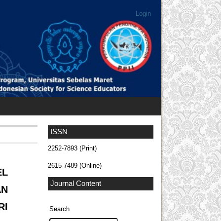
Login
ISSN
2252-7893 (Print)
2615-7489 (Online)
L
Journal Content
AN
RI
Search