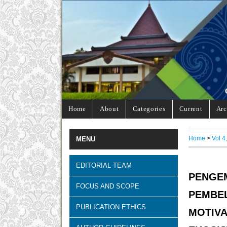
Home
About
Categories
Current
Arc
Home
>
Vol 4
MENU
EDITORIAL TEAM
PENG
FOCUS AND SCOPE
PEMBE
PUBLICATION ETHICS
MOTIVA