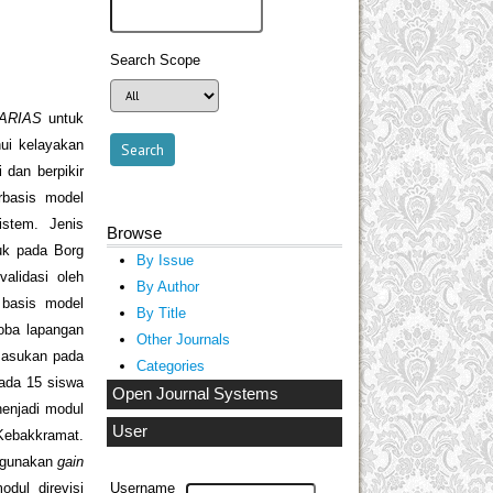
Search Scope
ARIAS
untuk
hui kelayakan
dan berpikir
rbasis model
istem. Jenis
Browse
uk pada Borg
By Issue
ivalidasi oleh
By Author
, basis model
By Title
coba lapangan
Other Journals
masukan pada
Categories
pada 15 siswa
Open Journal Systems
nenjadi modul
User
Kebakkramat.
nggunakan
gain
dul direvisi
Username