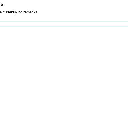
ks
e currently no refbacks.