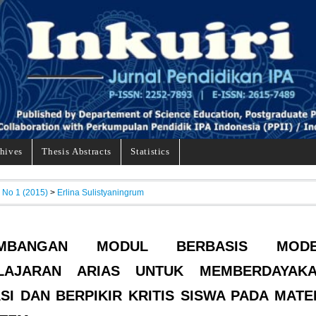
hives
Thesis Abstracts
Statistics
, No 1 (2015)
>
Erlina Sulistyaningrum
EMBANGAN MODUL BERBASIS MODE
LAJARAN ARIAS UNTUK MEMBERDAYAK
SI DAN BERPIKIR KRITIS SISWA PADA MATE