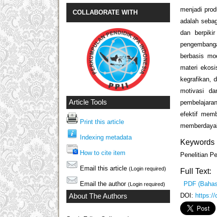
menjadi prod
COLLABORATE WITH
adalah sebag
dan berpiki
pengembang
berbasis mo
materi ekosi
kegrafikan, 
motivasi da
Article Tools
pembelajara
efektif mem
Print this article
memberdayaka
Indexing metadata
Keywords
How to cite item
Penelitian P
Email this article
(Login required)
Full Text:
PDF (Bahas
Email the author
(Login required)
DOI:
https:/
About The Authors