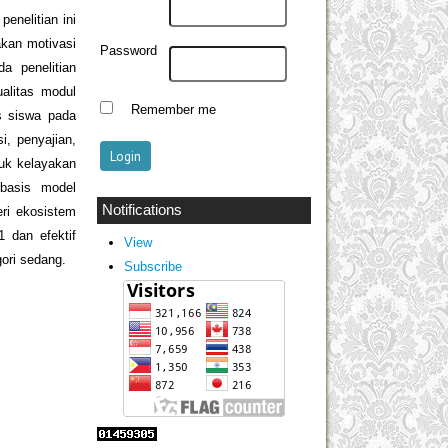
enelitian ini
kan motivasi
Password
a penelitian
alitas modul
Remember me
s siswa pada
i, penyajian,
tuk kelayakan
rbasis model
Notifications
eri ekosistem
 dan efektif
View
ori sedang.
Subscribe