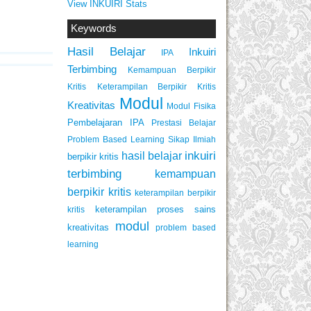
View INKUIRI Stats
Keywords
Hasil Belajar
Inkuiri
IPA
Terbimbing
Kemampuan Berpikir
Keterampilan Berpikir Kritis
Kritis
Modul
Kreativitas
Modul Fisika
Pembelajaran IPA
Prestasi Belajar
Problem Based Learning
Sikap Ilmiah
inkuiri
hasil belajar
berpikir kritis
terbimbing
kemampuan
berpikir kritis
keterampilan berpikir
keterampilan proses sains
kritis
modul
kreativitas
problem based
learning