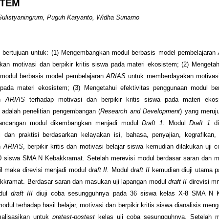
STEM
Sulistyaningrum, Puguh Karyanto, Widha Sunarno
ni bertujuan untuk: (1) Mengembangkan modul berbasis model pembelajaran
n motivasi dan berpikir kritis siswa pada materi ekosistem; (2) Mengeta
modul berbasis model pembelajaran
ARIAS
untuk memberdayakan motivasi 
a pada materi ekosistem; (3) Mengetahui efektivitas penggunaan modul be
an
ARIAS
terhadap motivasi dan berpikir kritis siswa pada materi ekos
ni adalah penelitian pengembangan (
Research and Development
) yang meruj
Rancangan modul dikembangkan menjadi modul
Draft 1.
Modul
Draft 1
d
li dan praktisi berdasarkan kelayakan isi, bahasa, penyajian, kegrafikan
n
ARIAS
, berpikir kritis dan motivasi belajar siswa kemudian dilakukan uji 
10 siswa SMA N Kebakkramat. Setelah merevisi modul berdasar saran dan 
cil maka direvisi menjadi modul d
raft II.
Modul d
raft II
kemudian diuji utama 
kramat. Berdasar saran dan masukan uji lapangan modul
draft II
direvisi m
dul
draft III
diuji coba sesungguhnya pada 36 siswa kelas X-8 SMA N 
odul terhadap hasil belajar, motivasi dan berpikir kritis siswa dianalisis me
malisasikan untuk
pretest-postest
kelas uji coba sesungguhnya. Setelah mo