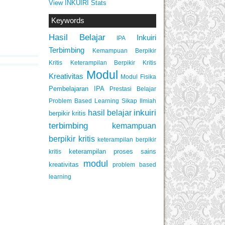
View INKUIRI Stats
Keywords
Hasil Belajar
Inkuiri
IPA
Terbimbing
Kemampuan Berpikir
Keterampilan Berpikir Kritis
Kritis
Modul
Kreativitas
Modul Fisika
Pembelajaran IPA
Prestasi Belajar
Problem Based Learning
Sikap Ilmiah
inkuiri
hasil belajar
berpikir kritis
terbimbing
kemampuan
berpikir kritis
keterampilan berpikir
keterampilan proses sains
kritis
modul
kreativitas
problem based
learning