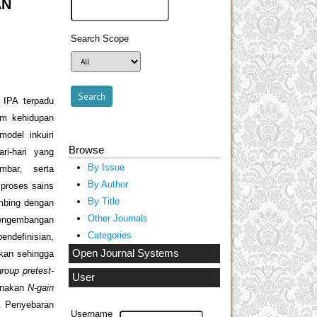
AN
Search Scope
l IPA terpadu
am kehidupan
odel inkuiri
Browse
ri-hari yang
By Issue
ambar, serta
By Author
 proses sains
By Title
imbing dengan
Other Journals
 pengembangan
Categories
endefinisian,
Open Journal Systems
ukan sehingga
group pretest-
User
gunakan
N-gain
. Penyebaran
Username