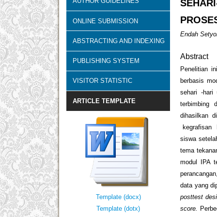
AUTHOR GUIDELINES
SEHARI
PROSES
ONLINE SUBMISSION
Endah Setyo
ABSTRACTING AND INDEXING
Abstract
PUBLISHING SYSTEM
Penelitian i
VISITOR STATISTIC
berbasis mo
sehari -har
ARTICLE TEMPLATE
terbimbing 
dihasilkan 
kegrafisan b
siswa setela
tema tekanan
modul IPA te
perancangan,
data yang di
Template (docx)
posttest des
Template (dotx)
score.
Perbe