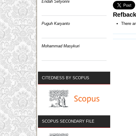
Endah Setyorini
Refbac
There ar
Puguh Karyanto
Mohammad Masykuri
CITEDNESS BY SCOPUS
SCOPUS SECONDARY FILE