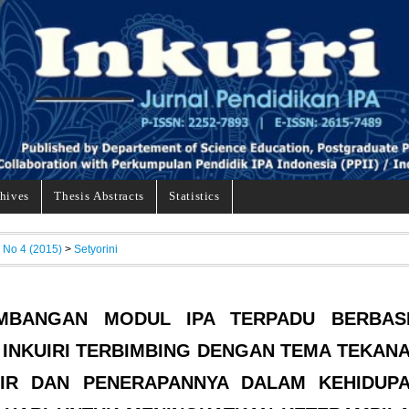
hives
Thesis Abstracts
Statistics
, No 4 (2015)
>
Setyorini
MBANGAN MODUL IPA TERPADU BERBAS
INKUIRI TERBIMBING DENGAN TEMA TEKAN
LIR DAN PENERAPANNYA DALAM KEHIDUP