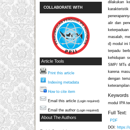
dilakukan k
COLLABORATE WITH
karakteristi
penerapannya
alir dan pe
keterpadua
masalah, me
d) modul ini
terpadu ber
kehidupan s
Article Tools
SMP/ MTs di
karena masuk
Print this article
dengan tema
Indexing metadata
keterampilan
How to cite item
Keywords
Email this article
(Login required)
modul IPA ter
Email the author
(Login required)
Full Text:
About The Authors
PDF
DOI:
https:/