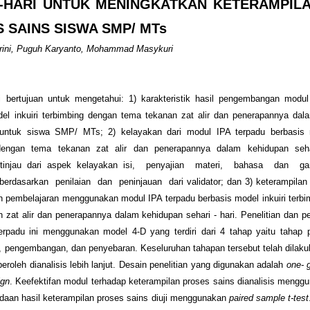
-HARI UNTUK MENINGKATKAN KETERAMPIL
 SAINS SISWA SMP/ MTs
rini, Puguh Karyanto, Mohammad Masykuri
ni bertujuan untuk mengetahui: 1) karakteristik hasil pengembangan modu
del inkuiri terbimbing dengan tema tekanan zat alir dan penerapannya dal
i untuk siswa SMP/ MTs; 2) kelayakan dari modul IPA terpadu berbasis m
dengan tema tekanan zat alir dan penerapannya dalam kehidupan seha
ditinjau dari aspek kelayakan isi, penyajian materi, bahasa dan g
erdasarkan penilaian dan peninjauan dari validator; dan 3) keterampilan
h pembelajaran menggunakan modul IPA terpadu berbasis model inkuiri terb
 zat alir dan penerapannya dalam kehidupan sehari - hari. Penelitian dan
rpadu ini menggunakan model 4-D yang terdiri dari 4 tahap yaitu tahap p
 pengembangan, dan penyebaran. Keseluruhan tahapan tersebut telah dilak
peroleh dianalisis lebih lanjut. Desain penelitian yang digunakan adalah
one- 
ign
. Keefektifan modul terhadap keterampilan proses sains dianalisis meng
daan hasil keterampilan proses sains diuji menggunakan
paired sample t-test