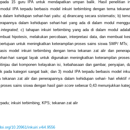
epada 15 guru IPA untuk mendapatkan umpan balik. Hasil penelitian in
k modul IPA terpadu berbasis model inkuiri terbimbing dengan tema tekanan
 dalam kehidupan sehari-hari yaitu: a) dirancang secara sistematis; b) tem
nerapannya dalam kehidupan sehari-hari yang ada di dalam modul mengg
n
integrated
; c) tahapan inkuiri terbimbing yang ada di dalam modul adal
mbuat hipotesis, melakukan percobaan, interpretasi data, dan membuat kes
 bertujuan untuk meningkatkan keterampilan proses sains siswa SMP/ MTs;
basis model inkuiri terbimbing dengan tema tekanan zat alir dan penera
ehari-hari sangat layak untuk digunakan meningkatkan keterampilan proses
tinjau dari komponen kelayakan isi, kebahasaan dan gambar, penyajian, da
 pada kategori sangat baik; dan 3) modul IPA terpadu berbasis model inkui
 tekanan zat alir dan penerapannya dalam kehidupan sehari- hari efektif 
 proses sains siswa dengan hasil
ga
in score
sebesar 0,43 menunjukkan kateg
padu; inkuiri terbimbing; KPS; tekanan zat alir
/doi.org/10.20961/inkuiri.v4i4.9556