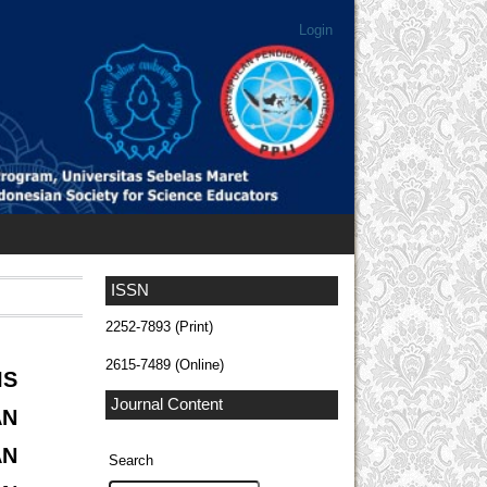
Login
ISSN
2252-7893 (Print)
2615-7489 (Online)
IS
Journal Content
AN
AN
Search