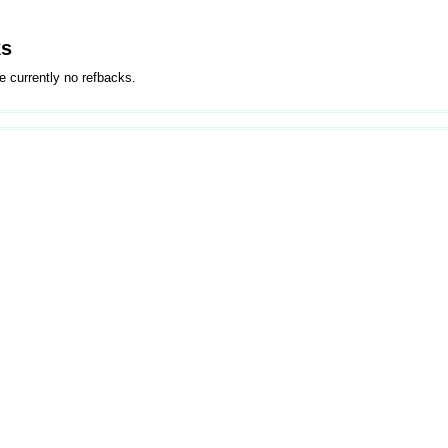
ks
e currently no refbacks.