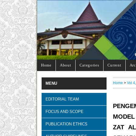
Home
About
Categories
Current
Arc
Home
>
Vol 4
MENU
EDITORIAL TEAM
PENGE
FOCUS AND SCOPE
MODEL 
PUBLICATION ETHICS
ZAT A