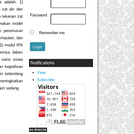
i adalah: 1)
 zat alir dan
Password
a tekanan zat
unakan model
ah perumusan
Remember me
impulan; dan
 2) modul IPA
pannya dalam
 sains siswa
Notifications
n kegrafisan
View
ri terbimbing
Subscribe
meningkatkan
ori sedang.