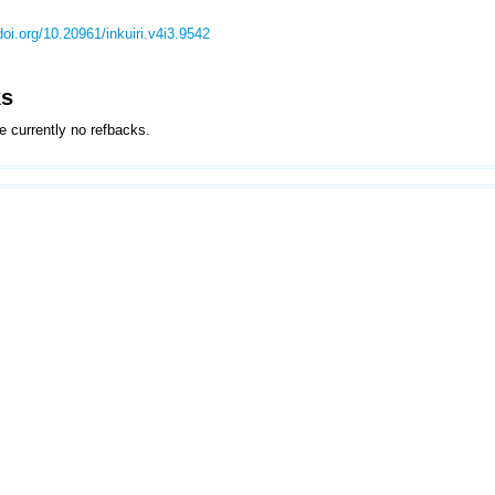
/doi.org/10.20961/inkuiri.v4i3.9542
ks
e currently no refbacks.