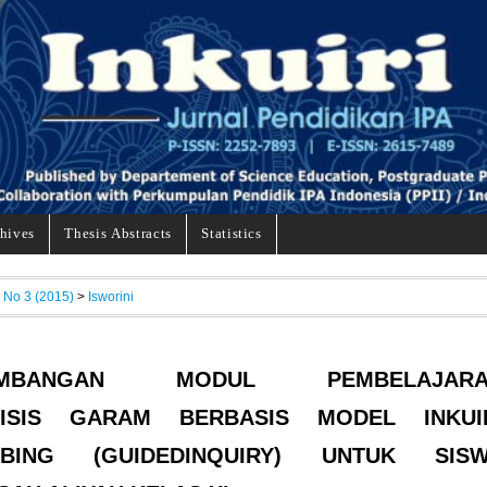
hives
Thesis Abstracts
Statistics
, No 3 (2015)
>
Isworini
EMBANGAN MODUL PEMBELAJARA
LISIS GARAM BERBASIS MODEL INKUI
MBING (GUIDEDINQUIRY) UNTUK SIS