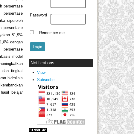
eh persentase
h persentase
Password
ika diperoleh
eh persentase
Remember me
layakan 81,9%
 91,0% dengan
 persentase
erbasis model
Notifications
 meningkatkan
a dan tingkat
View
an hidrolisis
Subscribe
dikembangkan
hasil belajar