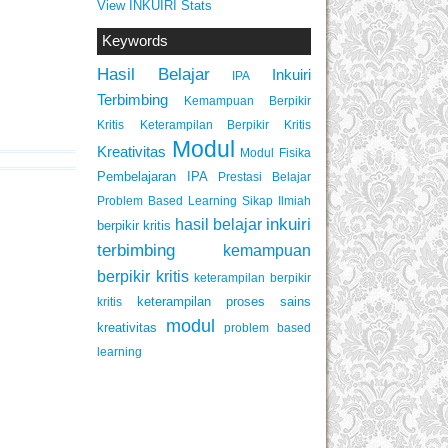
View INKUIRI Stats
Keywords
Hasil Belajar
Inkuiri
IPA
Terbimbing
Kemampuan Berpikir
Keterampilan Berpikir Kritis
Kritis
Modul
Kreativitas
Modul Fisika
Pembelajaran IPA
Prestasi Belajar
Problem Based Learning
Sikap Ilmiah
inkuiri
hasil belajar
berpikir kritis
terbimbing
kemampuan
berpikir kritis
keterampilan berpikir
keterampilan proses sains
kritis
modul
kreativitas
problem based
learning