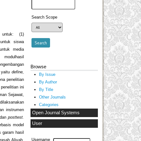
Search Scope
 untuk: (1)
 untuk siswa
untuk media
 modulhasil
 pengembangan
Browse
 yaitu
define,
By Issue
ena penelitian
By Author
enelitian ini
By Title
eman Sejawat,
Other Journals
dilaksanakan
Categories
an instrumen
Open Journal Systems
dan
posttest.
User
erbasis model
s garam hasil
asah Aliyah,
Username