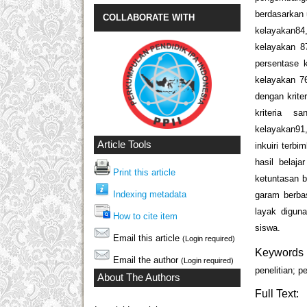
berdasarkan 
COLLABORATE WITH
kelayakan84
kelayakan 87
persentase k
kelayakan 76
dengan krite
kriteria s
kelayakan91,
Article Tools
inkuiri terb
hasil belaja
Print this article
ketuntasan b
Indexing metadata
garam berba
layak diguna
How to cite item
siswa.
Email this article
(Login required)
Keywords
Email the author
(Login required)
penelitian; 
About The Authors
Full Text: