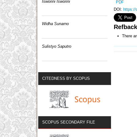
Isworini Isworini
PDF
DOI:
https:/
Widha Sunarno
Refbac
There ar
Sulistyo Saputro
CITEDNESS BY SCOPUS
SCOPUS SECONDARY FILE