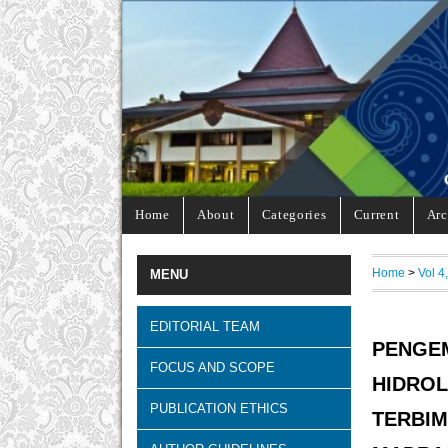
Home
About
Categories
Current
Arc
Home
>
Vol 4
MENU
EDITORIAL TEAM
PENG
FOCUS AND SCOPE
HIDRO
PUBLICATION ETHICS
TERBI