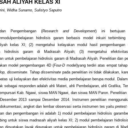
AH ALIYAH KELAS XI
orini, Widha Sunarno, Sulistyo Saputro
n dan Pengembangan (
Research and Development
) ini bertujuan
nmodulpembelajaran hidrolisis garam berbasis model inkuiri terbimbing
liyah kelas XI; (2) mengetahui kelayakan modul hasil pengembangan 
an hidrolisis garam di Madrasah Aliyah; (3) mengetahui efektivitas
 untuk pembelajaran hidrolisis garam di Madrasah Aliyah. Penelitian dan
akan model pengembangan 4D (
Four-D
model)yang terdiri atas empat tahap
lop, disseminate
. Tahap
disseminate
pada penelitian ini tidak dilakukan, kar
batas uji kelayakan dan efektivitas media pembelajaran berupa modul. Dalam p
ak sebagai responden adalah ahli Materi, ahli Pembelajaran, ahli Grafika, T
mpursari Kab. Ngawi, siswa MAN Ngawi, dan siswa MAN Paron. Penelitian 
 Desember 2013 sampai Desember 2014. Instrumen penelitian menggunak
 dokumentasi, angket dan lembar observasi serta instrumen tes yaitu
pretest
tian dan pengembangan ini adalah 1) modul pembelajaran hidrolisis garamb
imbing untuk siswa madrasah aliyah kelas XI; 2) modul pembelajaran hidrolisi
n dinyatakan layak digunakan untuk pembelajaran hidrolisis garam di Madr