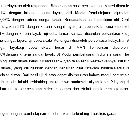
uji kelayakan oleh responden. Berdasarkan hasil penilaian ahli Materi diperol
,1% dengan kriteria sangat layak; ahli Media Pembelajaran diperole
,06% dengan kriteria sangat layak; Berdasarkan hasil penilaian ahli Graf
elayakan 81% dengan kriteria sangat layak; uji coba skala Kecil diperol
% dengan kriteria layak; uji coba teman sejawat diperoleh persentase ke
ria sangat layak; uji coba skala Menengah diperoleh persentase kelayakan
angat layak;uji coba skala besar di MAN Tempursari diperoleh
0%dengan kriteria sangat layak; 3) Modul pembelajaran hidrolisis garam b
imbing untuk siswa kelas XIMadrasah Aliyah telah teruji keefektivannya untuk
r siswa, yang ditunjukkan dengan kenaikan nilai rata-rata hasilbelajarsisw
elajar siswa. Dari hasil uji di atas dapat disimpulkan bahwa modul pembelajar
sis model inkuiri terbimbing untuk siswa madrasah aliyah kelas XI yang 
kan untuk pembelajaran hidrolisis garam dan efektif untuk meningkatkan 
pengembangan; pembelajaran; modul; inkuiri terbimbing; hidrolisis garam