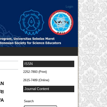
Login
ISSN
2252-7893 (Print)
2615-7489 (Online)
N
Journal Content
RI
WA
Search