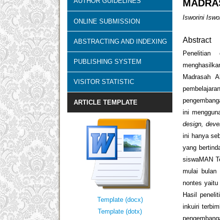
AUTHOR GUIDELINES
MADRAS
Isworini Isw
ONLINE SUBMISSION
Abstract
ABSTRACTING AND INDEXING
Penelitia
PUBLISHING SYSTEM
menghasilka
Madrasah A
VISITOR STATISTIC
pembelajar
pengembangan
ARTICLE TEMPLATE
ini menggun
design, deve
ini hanya se
yang bertind
siswaMAN Te
mulai bulan
nontes yaitu
Hasil peneli
Template (docx)
inkuiri terb
Template (dotx)
pengembanga