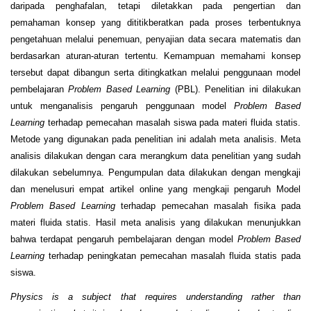
daripada penghafalan, tetapi diletakkan pada pengertian dan
pemahaman konsep yang dititikberatkan pada proses terbentuknya
pengetahuan melalui penemuan, penyajian data secara matematis dan
berdasarkan aturan-aturan tertentu. Kemampuan memahami konsep
tersebut dapat dibangun serta ditingkatkan melalui penggunaan model
pembelajaran
Problem Based Learning
(PBL). Penelitian ini dilakukan
untuk menganalisis pengaruh penggunaan model
Problem Based
Learning
terhadap pemecahan masalah siswa pada materi fluida statis.
Metode yang digunakan pada penelitian ini adalah meta analisis. Meta
analisis dilakukan dengan cara merangkum data penelitian yang sudah
dilakukan sebelumnya. Pengumpulan data dilakukan dengan mengkaji
dan menelusuri empat artikel online yang mengkaji pengaruh Model
Problem Based Learning
terhadap pemecahan masalah fisika pada
materi fluida statis. Hasil meta analisis yang dilakukan menunjukkan
bahwa terdapat pengaruh pembelajaran dengan model
Problem Based
Learning
terhadap peningkatan pemecahan masalah fluida statis pada
siswa.
Physics is a subject that requires understanding rather than