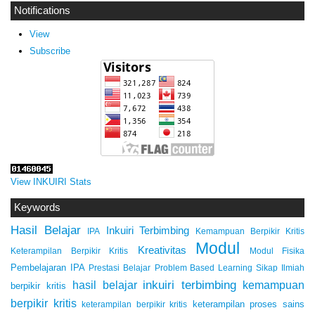
Notifications
View
Subscribe
View INKUIRI Stats
Keywords
Hasil Belajar
Inkuiri Terbimbing
IPA
Kemampuan Berpikir Kritis
Modul
Kreativitas
Keterampilan Berpikir Kritis
Modul Fisika
Pembelajaran IPA
Prestasi Belajar
Problem Based Learning
Sikap Ilmiah
inkuiri terbimbing
kemampuan
hasil belajar
berpikir kritis
berpikir kritis
keterampilan proses sains
keterampilan berpikir kritis