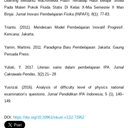
Learning Berbantu Macromedia Flash Terhadap Hasil Belajar Siswa
Pada Materi Pokok Fluida Statis Di Kelas X-Mia Semester II Man
Binjai.
Jurnal Inovasi Pembelajaran Fisika (INPAFI)
, 8(1): 77-83.
Trianto. (2011). Mendesain Model Pembelajaran Inovatif Progresif.
Kencana: Jakarta.
Yamin, Martinis. 2011.
Paradigma Baru Pembelajaran
. Jakarta: Gaung
Persada Press.
Yuliati, Y. 2017. Literasi sains dalam pembelajaran IPA.
Jurnal
Cakrawala Pendas
, 3(2):21– 28
Yusrizal. (2016). Analysis of difficulty level of physics national
examination’s questions.
Jurnal Pendidikan IPA Indonesia
, 5 (1), 140–
149.
DOI:
https://doi.org/10.20961/inkuiri.v12i2.72952