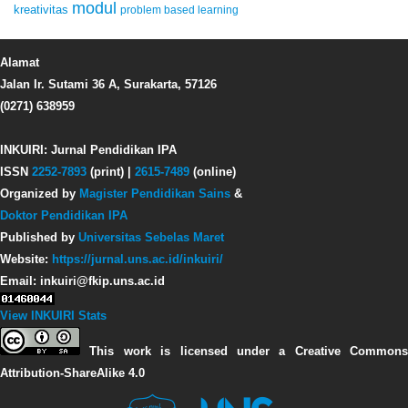
modul
kreativitas
problem based learning
Alamat
Jalan Ir. Sutami 36 A, Surakarta, 57126
(0271) 638959
INKUIRI: Jurnal Pendidikan IPA
ISSN
2252-7893
(print) |
2615-7489
(online)
Organized by
Magister Pendidikan Sains
&
Doktor Pendidikan IPA
Published by
Universitas Sebelas Maret
Website:
https://jurnal.uns.ac.id/inkuiri/
Email: inkuiri@fkip.uns.ac.id
View INKUIRI Stats
This work is licensed under a Creative Commons
Attribution-ShareAlike 4.0