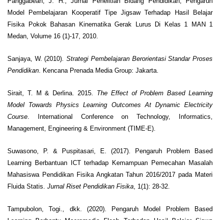
Panggabean, J. H., Jurnal Penelitian Bidang Pendidikan, Pengaruh
Model Pembelajaran Kooperatif Tipe Jigsaw Terhadap Hasil Belajar
Fisika Pokok Bahasan Kinematika Gerak Lurus Di Kelas 1 MAN 1
Medan, Volume 16 (1)-17, 2010.
Sanjaya, W. (2010).
Strategi Pembelajaran Berorientasi Standar Proses
Pendidikan
. Kencana Prenada Media Group: Jakarta.
Sirait, T. M & Derlina. 2015.
The Effect of Problem Based Learning
Model Towards Physics Learning Outcomes At Dynamic Electricity
Course
. International Conference on Technology, Informatics,
Management, Engineering & Environment (TIME-E).
Suwasono, P. & Puspitasari, E. (2017). Pengaruh Problem Based
Learning Berbantuan ICT terhadap Kemampuan Pemecahan Masalah
Mahasiswa Pendidikan Fisika Angkatan Tahun 2016/2017 pada Materi
Fluida Statis.
Jurnal Riset Pendidikan Fisika
, 1(1): 28-32.
Tampubolon, Togi., dkk. (2020). Pengaruh Model Problem Based