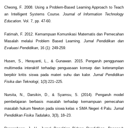
Cheong, F. 2008. Using a Problem-Based Learning Approach to Teach
an Intelligent Systems Course.
Journal of Information Technology
Education
. Vol. 7, pp. 47-60.
Fatimah, F. 2012. Kemampuan Komunikasi Matematis dan Pemecahan
Masalah melalui Problem Based Learning.
Jurnal Pendidikan dan
Evaluasi Pendidikan
, 16 (1): 249-259.
Husen, S., Herayanti, L., & Gunawan. 2015. Pengaruh penggunaan
multimedia interaktif terhadap penguasaan konsep dan keterampilan
berpikir kritis siswa pada materi suhu dan kalor.
Jurnal Pendidikan
Fisika dan Teknologi
, 1(3):221–225.
Nursita, N., Darsikin, D., & Syamsu, S. (2014). Pengaruh model
pembelajaran berbasis masalah terhadap kemampuan pemecahan
masalah hukum Newton pada siswa kelas x SMA Negeri 4 Palu.
Jurnal
Pendidikan Fisika Tadulako
, 3(3), 18–23.