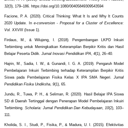
32
(3), 179–186. https://doi.org/10.1080/00405849309543594
Facione, P. A. (2020). Critical Thinking: What It Is and Why It Counts
2020 Update. In
e-conversion - Proposal for a Cluster of Excellence:
Vol. XXVIII
(Issue 1).
Firdaus, M., & Wilujeng, I. (2018). Pengembangan LKPD Inkuiri
Terbimbing untuk Meningkatkan Keterampilan Berpikir Kritis dan Hasil
Belajar Peserta Didik.
Jurnal Inovasi Pendidikan IPA
,
4
(1), 26–40.
Hajrin, M., Sadia, I. W., & Gunandi, I. G. A. (2019). Pengaruh Model
Pembelajaran Inkuiri Terbimbing terhadap Keterampilan Berpikir Kritis
Siswa pada Pembelajaran Fisika Kelas X IPA SMA Negeri.
Jurnal
Pendidikan Fisika Undiksha
,
9
(1), 65.
Jundu, R., Tuwa, P. H., & Seliman, R. (2020). Hasil Belajar IPA Siswa
SD di Daerah Tertinggal dengan Penerapan Model Pembelajaran Inkuiri
Terbimbing.
Scholaria: Jurnal Pendidikan Dan Kebudayaan
,
10
(2), 103–
111.
Kholida, S. I., Studi, P., Fisika, P., & Madura, U. I. (2015). Efektivitas