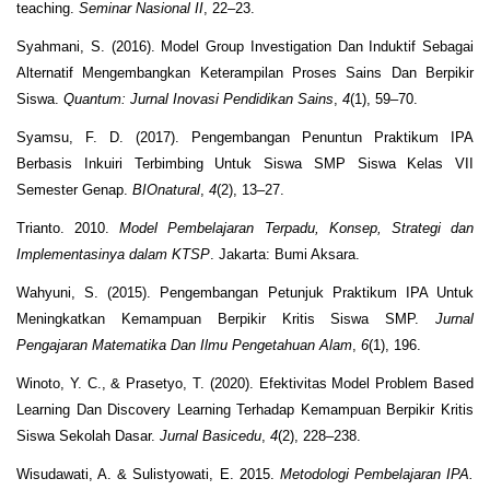
teaching.
Seminar Nasional II
, 22–23.
Syahmani, S. (2016). Model Group Investigation Dan Induktif Sebagai
Alternatif Mengembangkan Keterampilan Proses Sains Dan Berpikir
Siswa.
Quantum: Jurnal Inovasi Pendidikan Sains
,
4
(1), 59–70.
Syamsu, F. D. (2017). Pengembangan Penuntun Praktikum IPA
Berbasis Inkuiri Terbimbing Untuk Siswa SMP Siswa Kelas VII
Semester Genap.
BIOnatural
,
4
(2), 13–27.
Trianto. 2010.
Model Pembelajaran Terpadu, Konsep, Strategi dan
Implementasinya dalam KTSP
. Jakarta: Bumi Aksara.
Wahyuni, S. (2015). Pengembangan Petunjuk Praktikum IPA Untuk
Meningkatkan Kemampuan Berpikir Kritis Siswa SMP.
Jurnal
Pengajaran Matematika Dan Ilmu Pengetahuan Alam
,
6
(1), 196.
Winoto, Y. C., & Prasetyo, T. (2020). Efektivitas Model Problem Based
Learning Dan Discovery Learning Terhadap Kemampuan Berpikir Kritis
Siswa Sekolah Dasar.
Jurnal Basicedu
,
4
(2), 228–238.
Wisudawati, A. & Sulistyowati, E. 2015.
Metodologi Pembelajaran IPA.