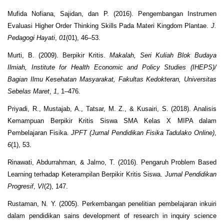
Mufida Nofiana, Sajidan, dan P. (2016). Pengembangan Instrumen
Evaluasi Higher Order Thinking Skills Pada Materi Kingdom Plantae.
J.
Pedagogi Hayati
,
01
(01), 46–53.
Murti, B. (2009). Berpikir Kritis.
Makalah, Seri Kuliah Blok Budaya
Ilmiah, Institute for Health Economic and Policy Studies (IHEPS)/
Bagian Ilmu Kesehatan Masyarakat, Fakultas Kedokteran, Universitas
Sebelas Maret
,
1
, 1–476.
Priyadi, R., Mustajab, A., Tatsar, M. Z., & Kusairi, S. (2018). Analisis
Kemampuan Berpikir Kritis Siswa SMA Kelas X MIPA dalam
Pembelajaran Fisika.
JPFT (Jurnal Pendidikan Fisika Tadulako Online)
,
6
(1), 53.
Rinawati, Abdurrahman, & Jalmo, T. (2016). Pengaruh Problem Based
Learning terhadap Keterampilan Berpikir Kritis Siswa.
Jurnal Pendidikan
Progresif
,
VI
(2), 147.
Rustaman, N. Y. (2005). Perkembangan penelitian pembelajaran inkuiri
dalam pendidikan sains development of research in inquiry science