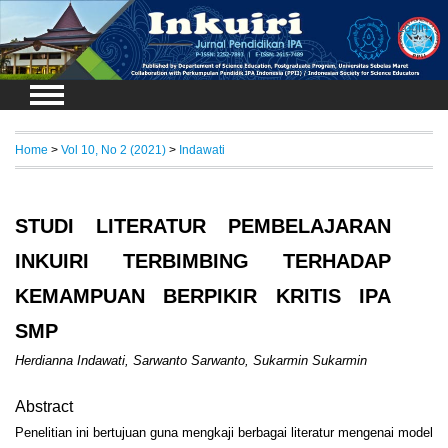
Login
Home
>
Vol 10, No 2 (2021)
>
Indawati
STUDI LITERATUR PEMBELAJARAN
INKUIRI TERBIMBING TERHADAP
KEMAMPUAN BERPIKIR KRITIS IPA
SMP
Herdianna Indawati, Sarwanto Sarwanto, Sukarmin Sukarmin
Abstract
Penelitian ini bertujuan guna mengkaji berbagai literatur mengenai model