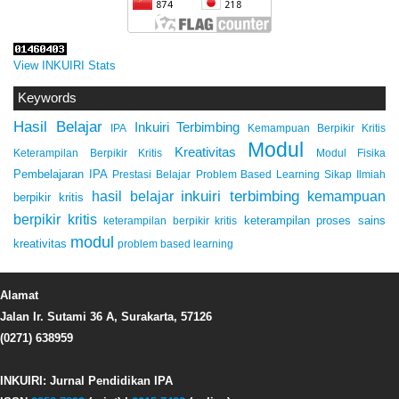
View INKUIRI Stats
Keywords
Hasil Belajar
Inkuiri Terbimbing
IPA
Kemampuan Berpikir Kritis
Modul
Kreativitas
Keterampilan Berpikir Kritis
Modul Fisika
Pembelajaran IPA
Prestasi Belajar
Problem Based Learning
Sikap Ilmiah
inkuiri terbimbing
kemampuan
hasil belajar
berpikir kritis
berpikir kritis
keterampilan proses sains
keterampilan berpikir kritis
modul
kreativitas
problem based learning
Alamat
Jalan Ir. Sutami 36 A, Surakarta, 57126
(0271) 638959
INKUIRI: Jurnal Pendidikan IPA