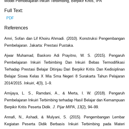
Model Pembelajaran Inkuiri Terbimbing, Berpikir Kritis, IPA
Full Text:
PDF
References
Amri, Sofan dan Lif Khoiru Ahmadi. (2010). Konstruksi Pengembangan
Pembelajaran. Jakarta: Prestasi Pustaka.
Ajwar Muhamad, Baskoro Adi Prayitno, W. S. (2015). Pengaruh
Pembelajaran Inkuiri Terbimbing Dan Inkuiri Bebas Termodifikasi
Terhadap Prestasi Belajar Ditinjau Dari Berpikir Kritis Dan Kedisiplinan
Belajar Siswa Kelas X Mia Sma Negeri 8 Surakarta Tahun Pelajaran
2014/2015.
Inkuiri
,
4
(3), 1–9.
Amijaya, L. S., Ramdani, A., & Merta, I. W. (2018). Pengaruh
Pembelajaran Inkuiri Terbimbing terhadap Hasil Belajar dan Kemampuan
Berpikir Kritis Peserta Didik.
J. Pijar MIPA
,
13
(2), 94–99.
Annafi, N., Ashadi, & Mulyani, S. (2015). Pengembangan Lembar
Kegiatan Peserta Didik Berbasis Inkuiri Terbimbing pada Materi