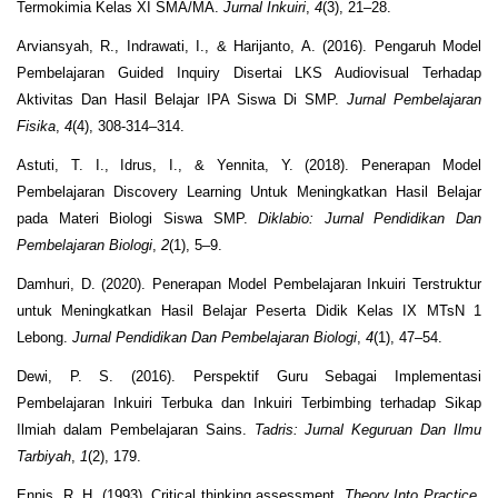
Termokimia Kelas XI SMA/MA.
Jurnal Inkuiri
,
4
(3), 21–28.
Arviansyah, R., Indrawati, I., & Harijanto, A. (2016). Pengaruh Model
Pembelajaran Guided Inquiry Disertai LKS Audiovisual Terhadap
Aktivitas Dan Hasil Belajar IPA Siswa Di SMP.
Jurnal Pembelajaran
Fisika
,
4
(4), 308-314–314.
Astuti, T. I., Idrus, I., & Yennita, Y. (2018). Penerapan Model
Pembelajaran Discovery Learning Untuk Meningkatkan Hasil Belajar
pada Materi Biologi Siswa SMP.
Diklabio: Jurnal Pendidikan Dan
Pembelajaran Biologi
,
2
(1), 5–9.
Damhuri, D. (2020). Penerapan Model Pembelajaran Inkuiri Terstruktur
untuk Meningkatkan Hasil Belajar Peserta Didik Kelas IX MTsN 1
Lebong.
Jurnal Pendidikan Dan Pembelajaran Biologi
,
4
(1), 47–54.
Dewi, P. S. (2016). Perspektif Guru Sebagai Implementasi
Pembelajaran Inkuiri Terbuka dan Inkuiri Terbimbing terhadap Sikap
Ilmiah dalam Pembelajaran Sains.
Tadris: Jurnal Keguruan Dan Ilmu
Tarbiyah
,
1
(2), 179.
Ennis, R. H. (1993). Critical thinking assessment.
Theory Into Practice
,