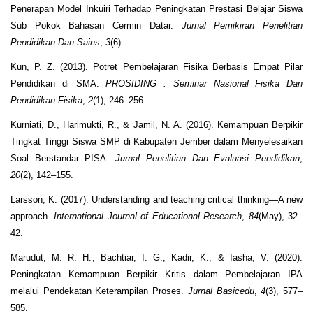
Penerapan Model Inkuiri Terhadap Peningkatan Prestasi Belajar Siswa
Sub Pokok Bahasan Cermin Datar.
Jurnal Pemikiran Penelitian
Pendidikan Dan Sains
,
3
(6).
Kun, P. Z. (2013). Potret Pembelajaran Fisika Berbasis Empat Pilar
Pendidikan di SMA.
PROSIDING : Seminar Nasional Fisika Dan
Pendidikan Fisika
,
2
(1), 246–256.
Kurniati, D., Harimukti, R., & Jamil, N. A. (2016). Kemampuan Berpikir
Tingkat Tinggi Siswa SMP di Kabupaten Jember dalam Menyelesaikan
Soal Berstandar PISA.
Jurnal Penelitian Dan Evaluasi Pendidikan
,
20
(2), 142–155.
Larsson, K. (2017). Understanding and teaching critical thinking—A new
approach.
International Journal of Educational Research
,
84
(May), 32–
42.
Marudut, M. R. H., Bachtiar, I. G., Kadir, K., & Iasha, V. (2020).
Peningkatan Kemampuan Berpikir Kritis dalam Pembelajaran IPA
melalui Pendekatan Keterampilan Proses.
Jurnal Basicedu
,
4
(3), 577–
585.