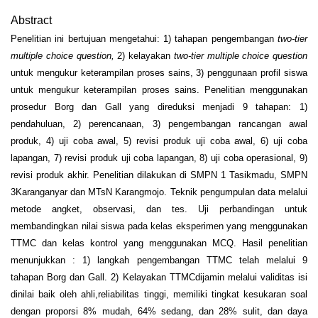
Abstract
Penelitian ini bertujuan mengetahui: 1) tahapan pengembangan
two-tier
multiple choice question,
2) kelayakan
two-tier multiple choice question
untuk mengukur keterampilan proses sains, 3) penggunaan profil siswa
untuk mengukur keterampilan proses sains. Penelitian menggunakan
prosedur Borg dan Gall yang direduksi menjadi 9 tahapan: 1)
pendahuluan, 2) perencanaan, 3) pengembangan rancangan awal
produk, 4) uji coba awal, 5) revisi produk uji coba awal, 6) uji coba
lapangan, 7) revisi produk uji coba lapangan, 8) uji coba operasional, 9)
revisi produk akhir. Penelitian dilakukan di SMPN 1 Tasikmadu, SMPN
3Karanganyar dan MTsN Karangmojo. Teknik pengumpulan data melalui
metode angket, observasi, dan tes. Uji perbandingan untuk
membandingkan nilai siswa pada kelas eksperimen yang menggunakan
TTMC dan kelas kontrol yang menggunakan MCQ. Hasil penelitian
menunjukkan : 1) langkah pengembangan TTMC telah melalui 9
tahapan Borg dan Gall. 2) Kelayakan TTMCdijamin melalui validitas isi
dinilai baik oleh ahli,reliabilitas tinggi, memiliki tingkat kesukaran soal
dengan proporsi 8% mudah, 64% sedang, dan 28% sulit, dan daya