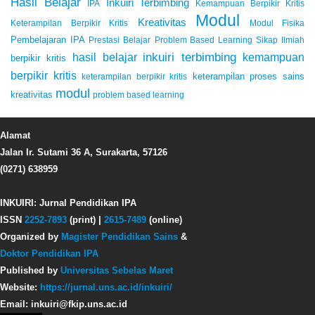
Hasil Belajar
Inkuiri Terbimbing
IPA
Kemampuan Berpikir Kritis
Modul
Kreativitas
Keterampilan Berpikir Kritis
Modul Fisika
Pembelajaran IPA
Prestasi Belajar
Problem Based Learning
Sikap Ilmiah
inkuiri terbimbing
kemampuan
hasil belajar
berpikir kritis
berpikir kritis
keterampilan proses sains
keterampilan berpikir kritis
modul
kreativitas
problem based learning
Alamat
Jalan Ir. Sutami 36 A, Surakarta, 57126
(0271) 638959
INKUIRI: Jurnal Pendidikan IPA
ISSN
2252-7893
(print) |
2615-7489
(online)
Organized by
Magister Pendidikan Sains
&
Doktor Pendidikan IPA
Published by
Universitas Sebelas Maret
Website:
https://jurnal.uns.ac.id/inkuiri/
Email: inkuiri@fkip.uns.ac.id