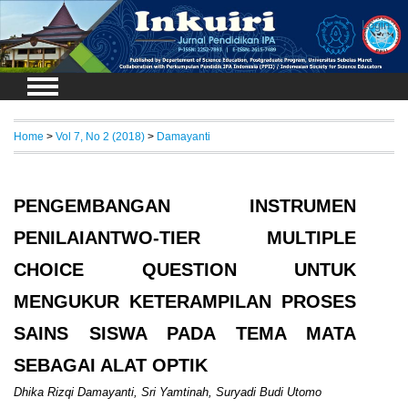
Login
Home
>
Vol 7, No 2 (2018)
>
Damayanti
PENGEMBANGAN INSTRUMEN
PENILAIANTWO-TIER MULTIPLE
CHOICE QUESTION UNTUK
MENGUKUR KETERAMPILAN PROSES
SAINS SISWA PADA TEMA MATA
SEBAGAI ALAT OPTIK
Dhika Rizqi Damayanti, Sri Yamtinah, Suryadi Budi Utomo