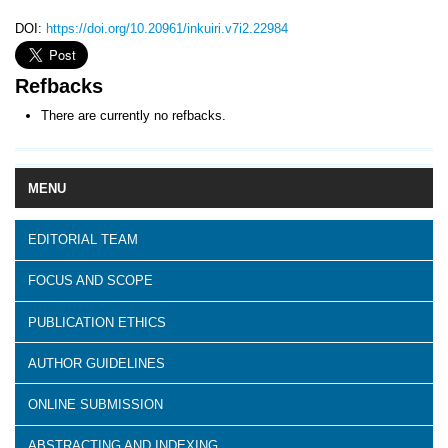
DOI:
https://doi.org/10.20961/inkuiri.v7i2.22984
Refbacks
There are currently no refbacks.
MENU
EDITORIAL TEAM
FOCUS AND SCOPE
PUBLICATION ETHICS
AUTHOR GUIDELINES
ONLINE SUBMISSION
ABSTRACTING AND INDEXING