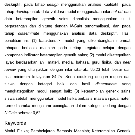
deskriptif, pada tahap
design
menggunakan analisis kualitatif, pada
tahap
develop
untuk data validasi modul menggunakan nilai
cut off
dan
data keterampilan generik sains dianalisis menggunakan uji t
berpasangan dan dihitung dengan
N-Gain
ternormalisasi, dan pada
tahap
disseminate
menggunakan analisis data deskriptif. Hasil
penelitian ini: (1) karakteristik modul yang dikembangkan memuat
tahapan berbasis masalah pada setiap kegiatan belajar dengan
komponen indikator keterampilan generik sains; (2) modul dikategorikan
layak berdasarkan ahli materi, media, bahasa, guru fisika, dan
peer
review
yang ditunjukkan dengan nilai rata-rata 85,23 lebih besar dari
nilai minimum kelayakan 84,25. Serta didukung dengan respon dari
siswa dengan kategori baik dan hasil
disseminate
yang
mengkategorikan modul sangat baik; (3) keterampilan generik sains
siswa setelah menggunakan modul fisika berbasis masalah pada materi
termodinamika mengalami peningkatan dalam kategori sedang dengan
N-Gain
sebesar 0,62.
Keywords
Modul Fisika; Pembelajaran Berbasis Masalah; Keterampilan Generik