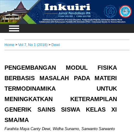
Login
Home
>
Vol 7, No 1 (2018)
>
Dewi
PENGEMBANGAN MODUL FISIKA
BERBASIS MASALAH PADA MATERI
TERMODINAMIKA UNTUK
MENINGKATKAN KETERAMPILAN
GENERIK SAINS SISWA KELAS XI
SMA/MA
Farahita Maya Canty Dewi, Widha Sunarno, Sarwanto Sarwanto