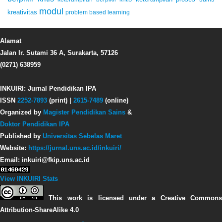
modul
kreativitas
problem based learning
Alamat
Jalan Ir. Sutami 36 A, Surakarta, 57126
(0271) 638959
INKUIRI: Jurnal Pendidikan IPA
ISSN
2252-7893
(print) |
2615-7489
(online)
Organized by
Magister Pendidikan Sains
&
Doktor Pendidikan IPA
Published by
Universitas Sebelas Maret
Website:
https://jurnal.uns.ac.id/inkuiri/
Email: inkuiri@fkip.uns.ac.id
View INKUIRI Stats
This work is licensed under a Creative Commons
Attribution-ShareAlike 4.0