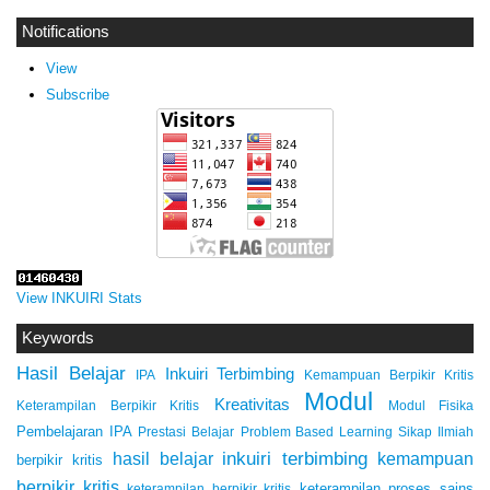
Notifications
View
Subscribe
View INKUIRI Stats
Keywords
Hasil Belajar
Inkuiri Terbimbing
IPA
Kemampuan Berpikir Kritis
Modul
Kreativitas
Keterampilan Berpikir Kritis
Modul Fisika
Pembelajaran IPA
Prestasi Belajar
Problem Based Learning
Sikap Ilmiah
inkuiri terbimbing
kemampuan
hasil belajar
berpikir kritis
berpikir kritis
keterampilan proses sains
keterampilan berpikir kritis