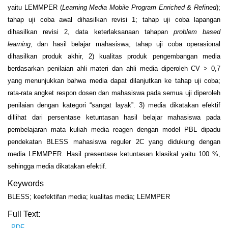
yaitu LEMMPER (
Learning Media Mobile Program Enriched & Refined
);
tahap uji coba awal dihasilkan revisi 1; tahap uji coba lapangan
dihasilkan revisi 2, data keterlaksanaan tahapan
p
roblem based
learning
, dan hasil belajar mahasiswa; tahap uji coba operasional
dihasilkan produk akhir, 2) kualitas produk pengembangan media
berdasarkan penilaian ahli materi dan ahli media diperoleh CV > 0,7
yang menunjukkan bahwa media dapat dilanjutkan ke tahap uji coba;
rata-rata angket respon dosen dan mahasiswa pada semua uji diperoleh
penilaian dengan kategori “sangat layak”. 3) media dikatakan efektif
dillihat dari persentase ketuntasan hasil belajar mahasiswa pada
pembelajaran mata kuliah media reagen dengan model PBL
dipadu
pendekatan BLESS mahasiswa reguler 2C yang didukung dengan
media LEMMPER. Hasil presentase ketuntasan klasikal yaitu 100 %,
sehingga media dikatakan efektif.
Keywords
BLESS; keefektifan media; kualitas media; LEMMPER
Full Text:
PDF